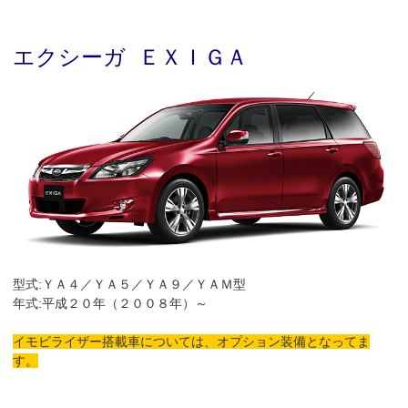
エクシーガ ＥＸＩＧＡ
型式:ＹＡ４／ＹＡ５／ＹＡ９／ＹＡＭ型
年式:平成２０年（２００８年）～
イモビライザー搭載車については、オプション装備となってま
す。