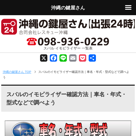
沖縄の鍵屋さん
スバル イモビライザー 一覧表
X
F
L
E
P
共
a
i
m
o
有
沖縄の鍵屋さん TOP
スバルのイモビライザー確認方法｜車名・年式・型式などで調べよ
う
c
n
a
c
e
e
i
k
スバルのイモビライザー確認方法｜車名・年式・
型式などで調べよう
b
l
e
o
t
o