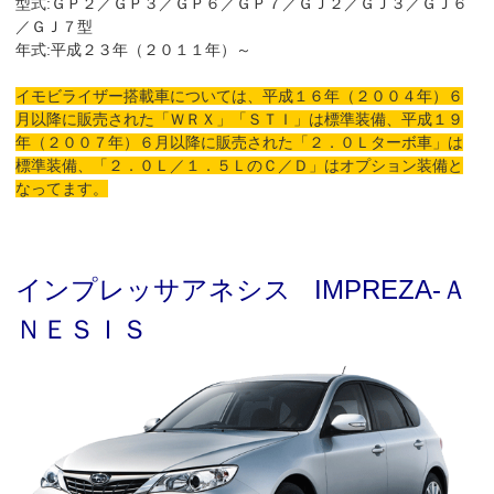
型式:ＧＰ２／ＧＰ３／ＧＰ６／ＧＰ７／ＧＪ２／ＧＪ３／ＧＪ６
／ＧＪ７型
年式:平成２３年（２０１１年）～
イモビライザー搭載車については、平成１６年（２００４年）６
月以降に販売された「ＷＲＸ」「ＳＴＩ」は標準装備、平成１９
年（２００７年）６月以降に販売された「２．０Ｌターボ車」は
標準装備、「２．０Ｌ／１．５ＬのＣ／Ｄ」はオプション装備と
なってます。
インプレッサアネシス IMPREZA-Ａ
ＮＥＳＩＳ