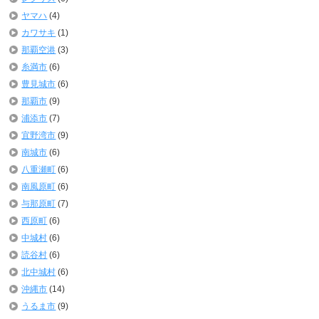
ヤマハ
(4)
カワサキ
(1)
那覇空港
(3)
糸満市
(6)
豊見城市
(6)
那覇市
(9)
浦添市
(7)
宜野湾市
(9)
南城市
(6)
八重瀬町
(6)
南風原町
(6)
与那原町
(7)
西原町
(6)
中城村
(6)
読谷村
(6)
北中城村
(6)
沖縄市
(14)
うるま市
(9)