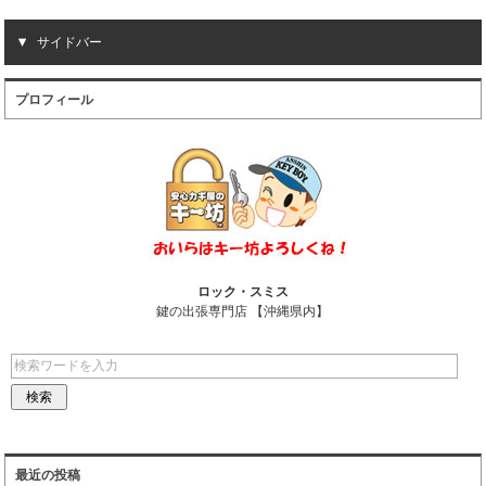
c
n
a
c
サイドバー
e
e
i
k
プロフィール
b
l
e
o
t
o
k
ロック・スミス
鍵の出張専門店 【沖縄県内】
最近の投稿