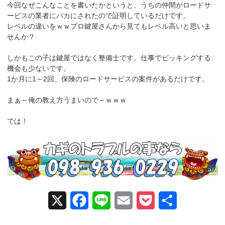
今回なぜこんなことを書いたかというと、うちの仲間がロードサ
ービスの業者にバカにされたので証明しているだけです。
レベルの違いをｗｗプロ鍵屋さんから見てもレベル高いと思いま
せんか？
しかもこの子は鍵屋ではなく整備士です。仕事でピッキングする
機会も少ないです。
1か月に1～2回、保険のロードサービスの案件があるだけです。
まぁ～俺の教え方うまいので～ｗｗｗ
では！
X
F
L
E
P
共
a
i
m
o
有