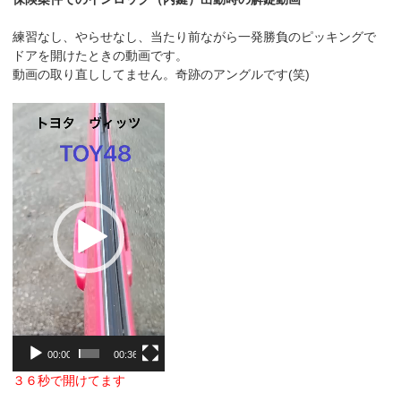
k
練習なし、やらせなし、当たり前ながら一発勝負のピッキングで
ドアを開けたときの動画です。
動画の取り直ししてません。奇跡のアングルです(笑)
動
画
プ
レ
ー
ヤ
ー
00:00
00:36
３６秒で開けてます