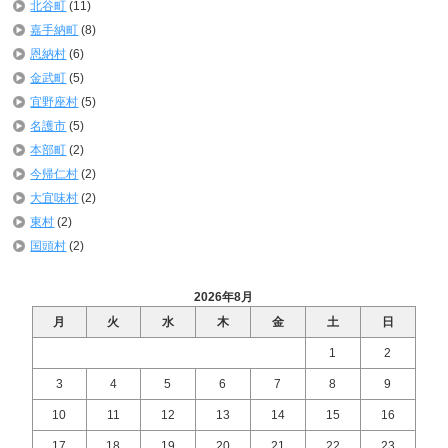
北谷町
(11)
嘉手納町
(8)
恩納村
(6)
金武町
(5)
宜野座村
(5)
名護市
(5)
本部町
(2)
今帰仁村
(2)
大宜味村
(2)
東村
(2)
国頭村
(2)
2026年8月
月
火
水
木
金
土
日
1
2
3
4
5
6
7
8
9
10
11
12
13
14
15
16
17
18
19
20
21
22
23