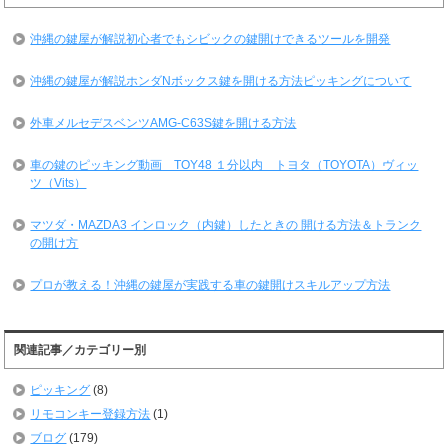
沖縄の鍵屋が解説初心者でもシビックの鍵開けできるツールを開発
沖縄の鍵屋が解説ホンダNボックス鍵を開ける方法ピッキングについて
外車メルセデスベンツAMG-C63S鍵を開ける方法
車の鍵のピッキング動画 TOY48 １分以内 トヨタ（TOYOTA）ヴィッ
ツ（Vits）
マツダ・MAZDA3 インロック（内鍵）したときの 開ける方法＆トランク
の開け方
プロが教える！沖縄の鍵屋が実践する車の鍵開けスキルアップ方法
関連記事／カテゴリー別
ピッキング
(8)
リモコンキー登録方法
(1)
ブログ
(179)