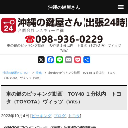
沖縄の鍵屋さん
車の鍵のピッキング動画 TOY48 １分以内 トヨタ（TOYOTA）ヴィッツ
（Vits）
X
F
L
E
P
共
a
i
m
o
有
沖縄の鍵屋さん TOP
投稿
車の鍵のピッキング動画 TOY48 １分以内 トヨタ
（TOYOTA）ヴィッツ（Vits）
c
n
a
c
e
e
i
k
車の鍵のピッキング動画 TOY48 １分以内 トヨ
タ（TOYOTA）ヴィッツ（Vits）
b
l
e
o
t
2023年10月4日
[
ピッキング
,
ブログ
,
トヨタ
]
o
保険案件でのインロック（内鍵）出動時の解錠動画