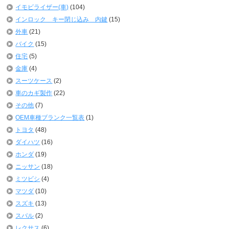
イモビライザー(車)
(104)
インロック キー閉じ込み 内鍵
(15)
外車
(21)
バイク
(15)
住宅
(5)
金庫
(4)
スーツケース
(2)
車のカギ製作
(22)
その他
(7)
OEM車種ブランク一覧表
(1)
トヨタ
(48)
ダイハツ
(16)
ホンダ
(19)
ニッサン
(18)
ミツビシ
(4)
マツダ
(10)
スズキ
(13)
スバル
(2)
レクサス
(6)