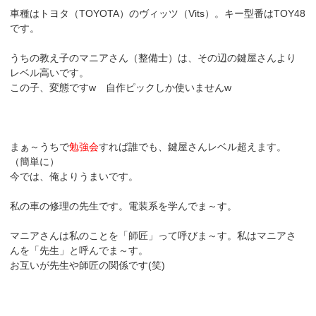
車種はトヨタ（TOYOTA）のヴィッツ（Vits）。キー型番はTOY48
です。
うちの教え子のマニアさん（整備士）は、その辺の鍵屋さんより
レベル高いです。
この子、変態ですw 自作ピックしか使いませんw
まぁ～うちで
勉強会
すれば誰でも、鍵屋さんレベル超えます。
（簡単に）
今では、俺よりうまいです。
私の車の修理の先生です。電装系を学んでま～す。
マニアさんは私のことを「師匠」って呼びま～す。私はマニアさ
んを「先生」と呼んでま～す。
お互いが先生や師匠の関係です(笑)