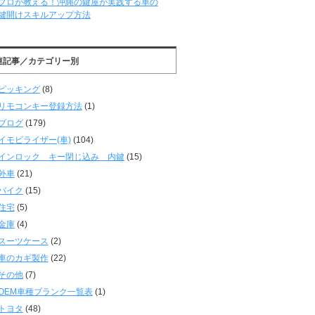
プロが教える！沖縄の鍵屋が実践する車の
鍵開けスキルアップ方法
連記事／カテゴリー別
ピッキング
(8)
リモコンキー登録方法
(1)
ブログ
(179)
イモビライザー(車)
(104)
インロック キー閉じ込み 内鍵
(15)
外車
(21)
バイク
(15)
住宅
(5)
金庫
(4)
スーツケース
(2)
車のカギ製作
(22)
その他
(7)
OEM車種ブランク一覧表
(1)
トヨタ
(48)