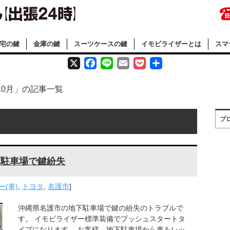
宅の鍵
金庫の鍵
スーツケースの鍵
イモビライザーとは
スマ
X
F
L
E
P
共
a
i
m
o
有
年10月」の記事一覧
c
n
a
c
プ
e
e
i
k
b
l
e
o
t
下駐車場で鍵紛失
o
(車)
,
トヨタ
,
名護市
]
k
沖縄県名護市の地下駐車場で鍵の紛失のトラブルで
す。 イモビライザー標準装備でプッシュスタートタ
イプになります。 お客様、地下駐車場から車をレッ