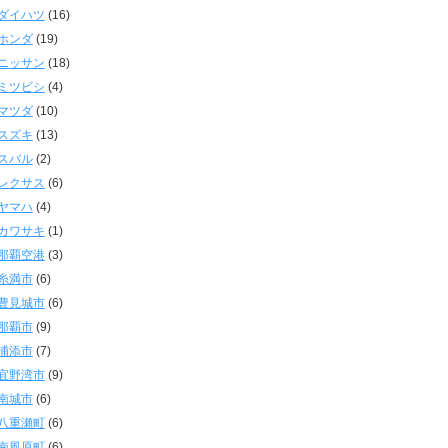
ダイハツ
(16)
ホンダ
(19)
ニッサン
(18)
ミツビシ
(4)
マツダ
(10)
スズキ
(13)
スバル
(2)
レクサス
(6)
ヤマハ
(4)
カワサキ
(1)
那覇空港
(3)
糸満市
(6)
豊見城市
(6)
那覇市
(9)
浦添市
(7)
宜野湾市
(9)
南城市
(6)
八重瀬町
(6)
南風原町
(6)