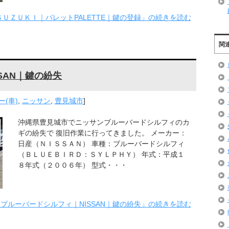
ＳＵＺＵＫＩ｜パレットPALETTE｜鍵の登録」の続きを読む
関
SAN｜鍵の紛失
(車)
,
ニッサン
,
豊見城市
]
沖縄県豊見城市でニッサンブルーバードシルフィのカ
ギの紛失で 復旧作業に行ってきました。 メーカー：
日産（ＮＩＳＳＡＮ） 車種：ブルーバードシルフィ
（ＢＬＵＥＢＩＲＤ：ＳＹＬＰＨＹ） 年式：平成１
８年式（２００６年） 型式・・・
ブルーバードシルフィ｜NISSAN｜鍵の紛失」の続きを読む