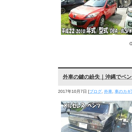
外車の鍵の紛失｜沖縄でベン
2017年10月7日
[
ブログ
,
外車
,
車のカギ