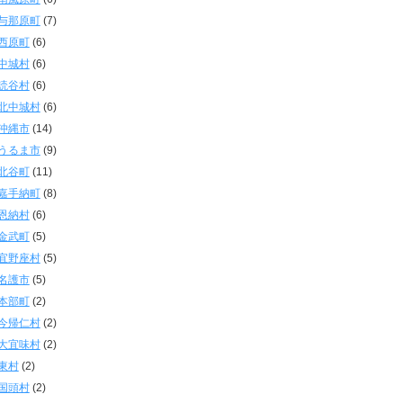
与那原町
(7)
西原町
(6)
中城村
(6)
読谷村
(6)
北中城村
(6)
沖縄市
(14)
うるま市
(9)
北谷町
(11)
嘉手納町
(8)
恩納村
(6)
金武町
(5)
宜野座村
(5)
名護市
(5)
本部町
(2)
今帰仁村
(2)
大宜味村
(2)
東村
(2)
国頭村
(2)