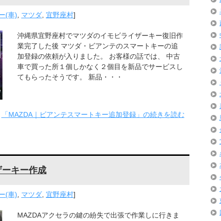
(車)
,
マツダ
,
宜野座村
]
沖縄県宜野座村でマツダのイモビライザーキー復旧作
業完了した後 マツダ・ビアンテのスマートキーの追
加登録の依頼が入りました。 お客様の話では、 中古
車で買った所１個しかなく２個目を新品でサービスし
てもらったそうです。 新品・・・
「MAZDA｜ビアンテスマートキー追加登録」の続きを読む
ザーキー作成
(車)
,
マツダ
,
宜野座村
]
MAZDAアクセラの鍵の紛失で出張で作業しに行きま