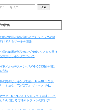
近の投稿
沖縄の鍵屋が解説初心者でもシビックの鍵
開けできるツールを開発
沖縄の鍵屋が解説ホンダNボックス鍵を開け
る方法ピッキングについて
外車メルセデスベンツAMG-C63S鍵を開け
る方法
車の鍵のピッキング動画 TOY48 １分以
内 トヨタ（TOYOTA）ヴィッツ（Vits）
マツダ・MAZDA3 インロック（内鍵）した
ときの 開ける方法＆トランクの開け方