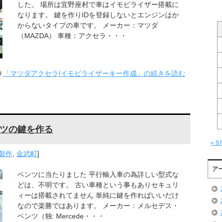
した。 場所は宜野座村で車はイモビライザー搭載に
なります。 鍵を作りIDを登録しないとエンジンはか
からないタイプの車です。 メーカー：マツダ
（MAZDA） 車種：アクセラ・・・
「マツダアクセラ|イモビライザーキー作成」の続きを読む
ツの鍵を作る
« 9
製作
,
金武町
]
ア
ベンツに当たりました 平行輸入車の為詳しい型式な
どは、不明です。 古い車種という事もありセキュリ
ィーは搭載されてません 単純に鍵を作ればいいだけ
なので楽勝ではあります。 メーカー：メルセデス・
ベンツ（独: Mercede・・・