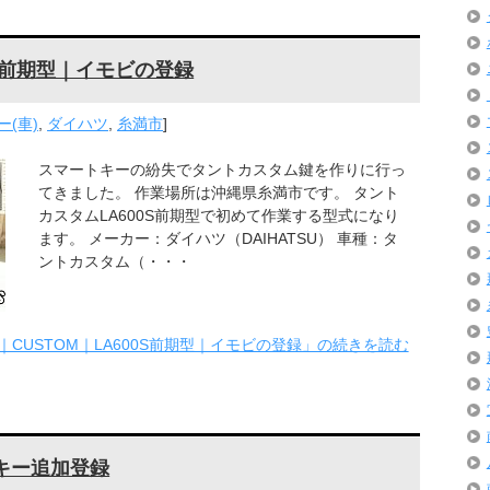
00S前期型｜イモビの登録
(車)
,
ダイハツ
,
糸満市
]
スマートキーの紛失でタントカスタム鍵を作りに行っ
てきました。 作業場所は沖縄県糸満市です。 タント
カスタムLA600S前期型で初めて作業する型式になり
ます。 メーカー：ダイハツ（DAIHATSU） 車種：タ
ントカスタム（・・・
To｜CUSTOM｜LA600S前期型｜イモビの登録」の続きを読む
キー追加登録