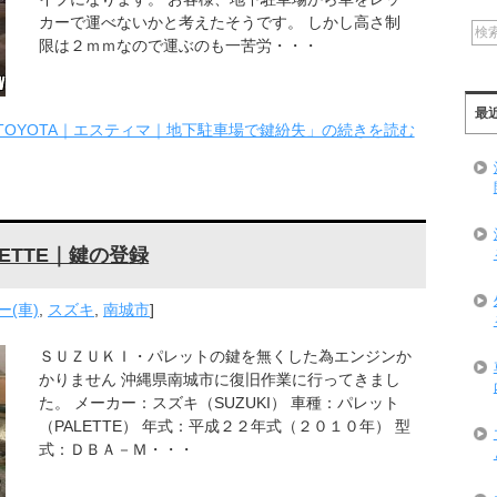
カーで運べないかと考えたそうです。 しかし高さ制
限は２ｍｍなので運ぶのも一苦労・・・
最
TOYOTA｜エスティマ｜地下駐車場で鍵紛失」の続きを読む
ETTE｜鍵の登録
(車)
,
スズキ
,
南城市
]
ＳＵＺＵＫＩ・パレットの鍵を無くした為エンジンか
かりません 沖縄県南城市に復旧作業に行ってきまし
た。 メーカー：スズキ（SUZUKI） 車種：パレット
（PALETTE） 年式：平成２２年式（２０１０年） 型
式：ＤＢＡ－Ｍ・・・