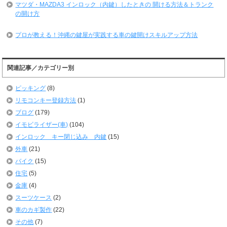
マツダ・MAZDA3 インロック（内鍵）したときの 開ける方法＆トランク
の開け方
プロが教える！沖縄の鍵屋が実践する車の鍵開けスキルアップ方法
関連記事／カテゴリー別
ピッキング
(8)
リモコンキー登録方法
(1)
ブログ
(179)
イモビライザー(車)
(104)
インロック キー閉じ込み 内鍵
(15)
外車
(21)
バイク
(15)
住宅
(5)
金庫
(4)
スーツケース
(2)
車のカギ製作
(22)
その他
(7)