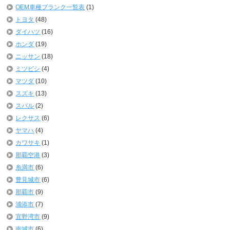
OEM車種ブランク一覧表
(1)
トヨタ
(48)
ダイハツ
(16)
ホンダ
(19)
ニッサン
(18)
ミツビシ
(4)
マツダ
(10)
スズキ
(13)
スバル
(2)
レクサス
(6)
ヤマハ
(4)
カワサキ
(1)
那覇空港
(3)
糸満市
(6)
豊見城市
(6)
那覇市
(9)
浦添市
(7)
宜野湾市
(9)
南城市
(6)