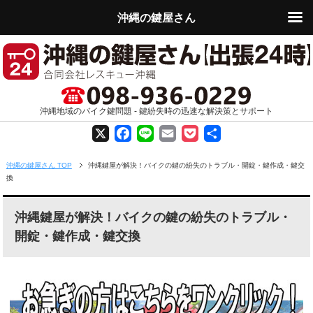
沖縄の鍵屋さん
沖縄地域のバイク鍵問題 - 鍵紛失時の迅速な解決策とサポート
X
F
L
E
P
共
a
i
m
o
有
沖縄の鍵屋さん TOP
沖縄鍵屋が解決！バイクの鍵の紛失のトラブル・開錠・鍵作成・鍵交
換
c
n
a
c
e
e
i
k
沖縄鍵屋が解決！バイクの鍵の紛失のトラブル・
開錠・鍵作成・鍵交換
b
l
e
o
t
o