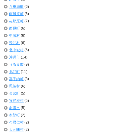
八重瀬町
(6)
南風原町
(6)
与那原町
(7)
西原町
(6)
中城村
(6)
読谷村
(6)
北中城村
(6)
沖縄市
(14)
うるま市
(9)
北谷町
(11)
嘉手納町
(8)
恩納村
(6)
金武町
(5)
宜野座村
(5)
名護市
(5)
本部町
(2)
今帰仁村
(2)
大宜味村
(2)