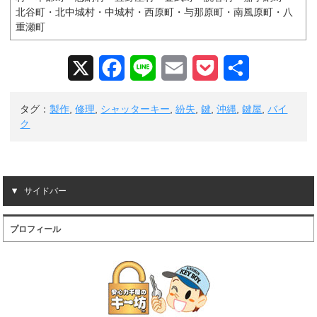
北谷町・北中城村・中城村・西原町・与那原町・南風原町・八
重瀬町
X
F
L
E
P
共
a
i
m
o
有
タグ：
製作
,
修理
,
シャッターキー
,
紛失
,
鍵
,
沖縄
,
鍵屋
,
バイ
c
n
a
c
ク
e
e
i
k
b
l
e
サイドバー
o
t
o
プロフィール
k