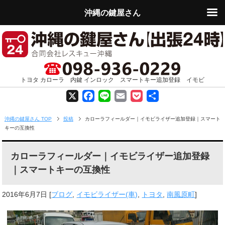
沖縄の鍵屋さん
トヨタ カローラ 内鍵 インロック スマートキー追加登録 イモビ
X
F
L
E
P
共
a
i
m
o
有
沖縄の鍵屋さん TOP
投稿
カローラフィールダー｜イモビライザー追加登録｜スマート
キーの互換性
c
n
a
c
e
e
i
k
カローラフィールダー｜イモビライザー追加登録
｜スマートキーの互換性
b
l
e
o
t
2016年6月7日
[
ブログ
,
イモビライザー(車)
,
トヨタ
,
南風原町
]
o