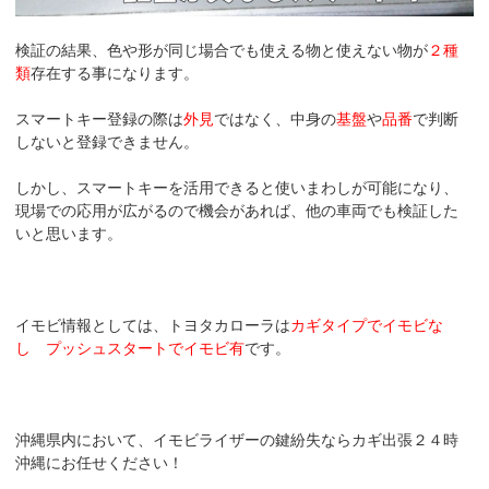
検証の結果、色や形が同じ場合でも使える物と使えない物が
２種
類
存在する事になります。
スマートキー登録の際は
外見
ではなく、中身の
基盤
や
品番
で判断
しないと登録できません。
しかし、スマートキーを活用できると使いまわしが可能になり、
現場での応用が広がるので機会があれば、他の車両でも検証した
いと思います。
イモビ情報としては、トヨタカローラは
カギタイプでイモビな
し
プッシュスタートでイモビ有
です。
沖縄県内において、イモビライザーの鍵紛失ならカギ出張２４時
沖縄にお任せください！