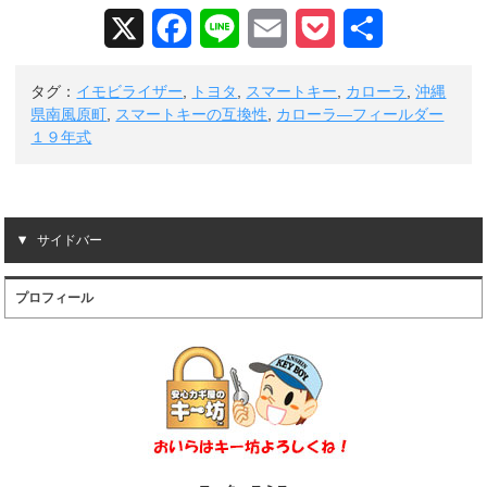
X
F
L
E
P
共
a
i
m
o
有
タグ：
イモビライザー
,
トヨタ
,
スマートキー
,
カローラ
,
沖縄
c
n
a
c
県南風原町
,
スマートキーの互換性
,
カローラ―フィールダー
１９年式
e
e
i
k
b
l
e
o
t
サイドバー
o
プロフィール
k