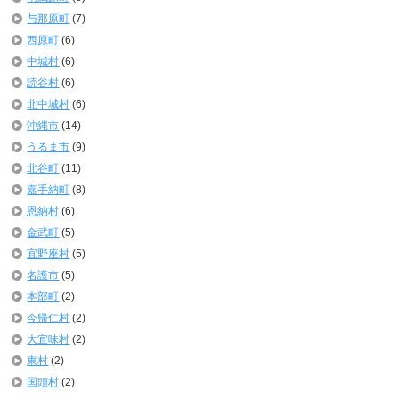
与那原町
(7)
西原町
(6)
中城村
(6)
読谷村
(6)
北中城村
(6)
沖縄市
(14)
うるま市
(9)
北谷町
(11)
嘉手納町
(8)
恩納村
(6)
金武町
(5)
宜野座村
(5)
名護市
(5)
本部町
(2)
今帰仁村
(2)
大宜味村
(2)
東村
(2)
国頭村
(2)