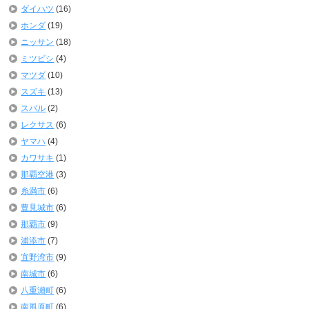
ダイハツ
(16)
ホンダ
(19)
ニッサン
(18)
ミツビシ
(4)
マツダ
(10)
スズキ
(13)
スバル
(2)
レクサス
(6)
ヤマハ
(4)
カワサキ
(1)
那覇空港
(3)
糸満市
(6)
豊見城市
(6)
那覇市
(9)
浦添市
(7)
宜野湾市
(9)
南城市
(6)
八重瀬町
(6)
南風原町
(6)