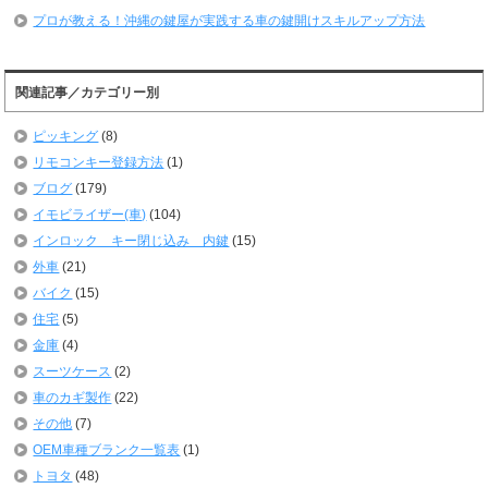
プロが教える！沖縄の鍵屋が実践する車の鍵開けスキルアップ方法
関連記事／カテゴリー別
ピッキング
(8)
リモコンキー登録方法
(1)
ブログ
(179)
イモビライザー(車)
(104)
インロック キー閉じ込み 内鍵
(15)
外車
(21)
バイク
(15)
住宅
(5)
金庫
(4)
スーツケース
(2)
車のカギ製作
(22)
その他
(7)
OEM車種ブランク一覧表
(1)
トヨタ
(48)