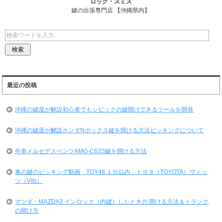
ロック・スミス
鍵の出張専門店 【沖縄県内】
最近の投稿
沖縄の鍵屋が解説初心者でもシビックの鍵開けできるツールを開発
沖縄の鍵屋が解説ホンダNボックス鍵を開ける方法ピッキングについて
外車メルセデスベンツAMG-C63S鍵を開ける方法
車の鍵のピッキング動画 TOY48 １分以内 トヨタ（TOYOTA）ヴィッ
ツ（Vits）
マツダ・MAZDA3 インロック（内鍵）したときの 開ける方法＆トランク
の開け方