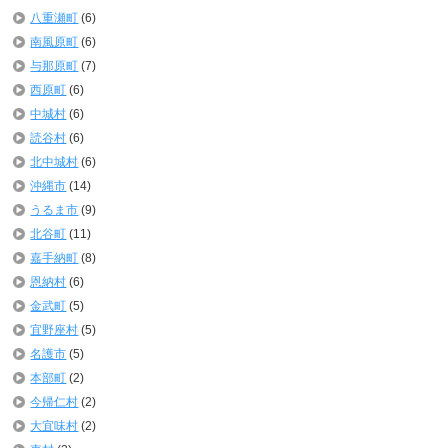
八重瀬町
(6)
南風原町
(6)
与那原町
(7)
西原町
(6)
中城村
(6)
読谷村
(6)
北中城村
(6)
沖縄市
(14)
うるま市
(9)
北谷町
(11)
嘉手納町
(8)
恩納村
(6)
金武町
(5)
宜野座村
(5)
名護市
(5)
本部町
(2)
今帰仁村
(2)
大宜味村
(2)