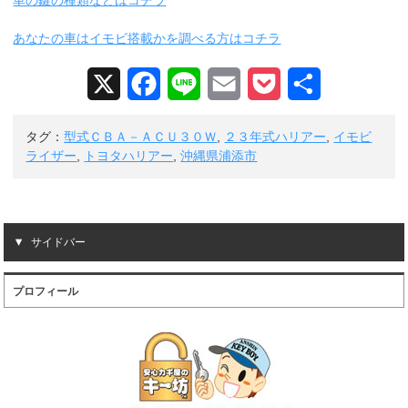
車の鍵の種類などはコチラ
あなたの車はイモビ搭載かを調べる方はコチラ
X
F
L
E
P
共
a
i
m
o
有
タグ：
型式ＣＢＡ－ＡＣＵ３０Ｗ
,
２３年式ハリアー
,
イモビ
c
n
a
c
ライザー
,
トヨタハリアー
,
沖縄県浦添市
e
e
i
k
b
l
e
サイドバー
o
t
o
プロフィール
k