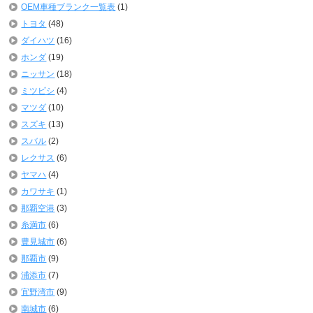
OEM車種ブランク一覧表
(1)
トヨタ
(48)
ダイハツ
(16)
ホンダ
(19)
ニッサン
(18)
ミツビシ
(4)
マツダ
(10)
スズキ
(13)
スバル
(2)
レクサス
(6)
ヤマハ
(4)
カワサキ
(1)
那覇空港
(3)
糸満市
(6)
豊見城市
(6)
那覇市
(9)
浦添市
(7)
宜野湾市
(9)
南城市
(6)