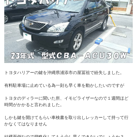
k
トヨタハリアーの鍵を沖縄県浦添市の屋冨祖で紛失しました。
有料駐車場に止めている為一刻も早く車を動かしたいのですが
トヨタのディラーに聞いた所、イモビライザーなので１週間ほど
時間がかかると言われました。
しかも鍵を開けてもらい車検書を取り出しレッカーして持って行
かなくてはなりません
結構面倒なので簡略化してもう少し早くできないでしょうか？