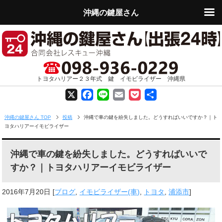
沖縄の鍵屋さん
トヨタハリアー２３年式 鍵 イモビライザー 沖縄県
X
F
L
E
P
共
a
i
m
o
有
沖縄の鍵屋さん TOP
投稿
沖縄で車の鍵を紛失しました。どうすればいいですか？｜ト
ヨタハリアーイモビライザー
c
n
a
c
e
e
i
k
沖縄で車の鍵を紛失しました。どうすればいいで
すか？｜トヨタハリアーイモビライザー
b
l
e
o
t
2016年7月20日
[
ブログ
,
イモビライザー(車)
,
トヨタ
,
浦添市
]
o