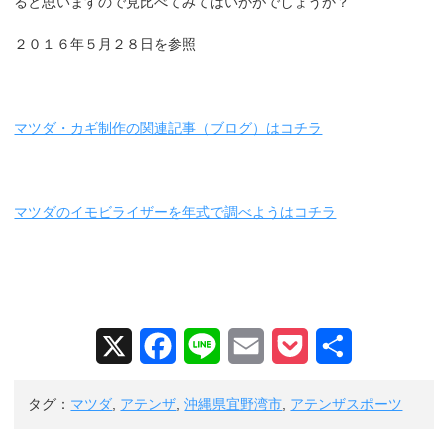
ると思いますので見比べてみてはいかがでしょうか？
２０１６年５月２８日を参照
マツダ・カギ制作の関連記事（ブログ）はコチラ
マツダのイモビライザーを年式で調べようはコチラ
X
F
L
E
P
共
a
i
m
o
有
タグ：
マツダ
,
アテンザ
,
沖縄県宜野湾市
,
アテンザスポーツ
c
n
a
c