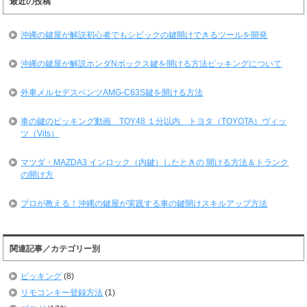
最近の投稿
沖縄の鍵屋が解説初心者でもシビックの鍵開けできるツールを開発
沖縄の鍵屋が解説ホンダNボックス鍵を開ける方法ピッキングについて
外車メルセデスベンツAMG-C63S鍵を開ける方法
車の鍵のピッキング動画 TOY48 １分以内 トヨタ（TOYOTA）ヴィッ
ツ（Vits）
マツダ・MAZDA3 インロック（内鍵）したときの 開ける方法＆トランク
の開け方
プロが教える！沖縄の鍵屋が実践する車の鍵開けスキルアップ方法
関連記事／カテゴリー別
ピッキング
(8)
リモコンキー登録方法
(1)