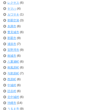
レクサス
(6)
ヤマハ
(4)
カワサキ
(1)
那覇空港
(3)
糸満市
(6)
豊見城市
(6)
那覇市
(9)
浦添市
(7)
宜野湾市
(9)
南城市
(6)
八重瀬町
(6)
南風原町
(6)
与那原町
(7)
西原町
(6)
中城村
(6)
読谷村
(6)
北中城村
(6)
沖縄市
(14)
うるま市
(9)