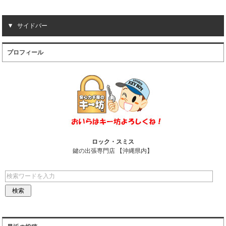
e
e
i
k
b
l
e
サイドバー
o
t
プロフィール
o
k
ロック・スミス
鍵の出張専門店 【沖縄県内】