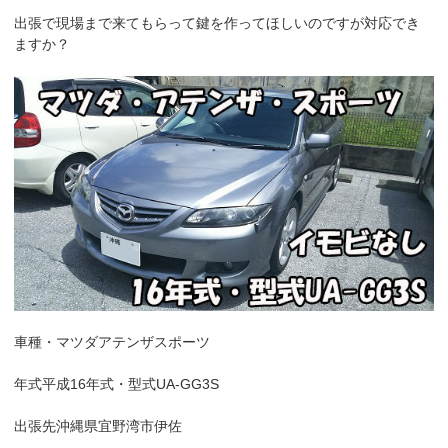
k
出張で現場まで来てもらって鍵を作ってほしいのですが対応でき
ますか？
車種・マツダアテンザスポーツ
年式平成16年式・型式UA-GG3S
出張先沖縄県宜野湾市伊佐