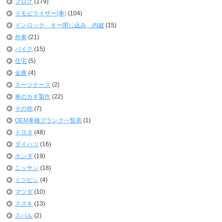
ブログ
(179)
イモビライザー(車)
(104)
インロック キー閉じ込み 内鍵
(15)
外車
(21)
バイク
(15)
住宅
(5)
金庫
(4)
スーツケース
(2)
車のカギ製作
(22)
その他
(7)
OEM車種ブランク一覧表
(1)
トヨタ
(48)
ダイハツ
(16)
ホンダ
(19)
ニッサン
(18)
ミツビシ
(4)
マツダ
(10)
スズキ
(13)
スバル
(2)