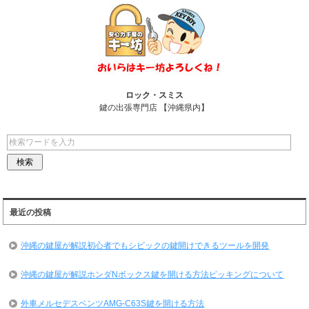
k
ロック・スミス
鍵の出張専門店 【沖縄県内】
最近の投稿
沖縄の鍵屋が解説初心者でもシビックの鍵開けできるツールを開発
沖縄の鍵屋が解説ホンダNボックス鍵を開ける方法ピッキングについて
外車メルセデスベンツAMG-C63S鍵を開ける方法