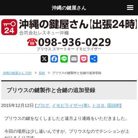
沖縄の鍵屋さん
プリウス スマートキー イモビライザー
X
F
L
E
P
共
a
i
m
o
有
沖縄の鍵屋さん TOP
投稿
プリウスの鍵製作と合鍵の追加登録
c
n
a
c
プリウスの鍵製作と合鍵の追加登録
e
e
i
k
b
l
e
2015年12月12日
[
ブログ
,
イモビライザー(車)
,
トヨタ
,
国頭村
]
o
t
プリウスの鍵をなくしましたと遠方より連絡をいただきました。
o
今回の場所は少し遠いんですが、プリウスなのでテンションが上
がりまくりです。