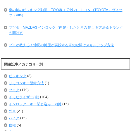
車の鍵のピッキング動画 TOY48 １分以内 トヨタ（TOYOTA）ヴィッ
ツ（Vits）
マツダ・MAZDA3 インロック（内鍵）したときの 開ける方法＆トランク
の開け方
プロが教える！沖縄の鍵屋が実践する車の鍵開けスキルアップ方法
関連記事／カテゴリー別
ピッキング
(8)
リモコンキー登録方法
(1)
ブログ
(179)
イモビライザー(車)
(104)
インロック キー閉じ込み 内鍵
(15)
外車
(21)
バイク
(15)
住宅
(5)