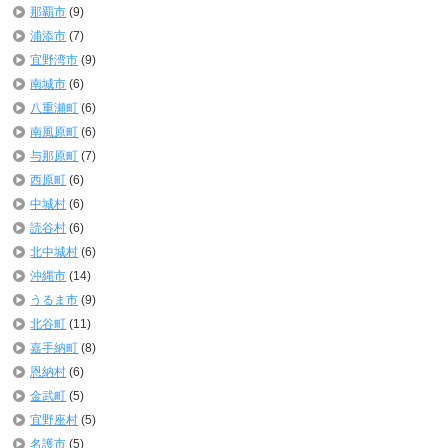
那覇市
(9)
浦添市
(7)
宜野湾市
(9)
南城市
(6)
八重瀬町
(6)
南風原町
(6)
与那原町
(7)
西原町
(6)
中城村
(6)
読谷村
(6)
北中城村
(6)
沖縄市
(14)
うるま市
(9)
北谷町
(11)
嘉手納町
(8)
恩納村
(6)
金武町
(5)
宜野座村
(5)
名護市
(5)