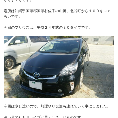
k
場所は沖縄県国頭郡国頭村佐手の山奥、北谷町から１００キロぐ
らいです。
今回のプリウスは、平成２４年式の３０タイプです。
今回は少し遠いので、無理やり友達も連れていく事にしました。
遠い道のりもドライブと思えば楽しいものです。