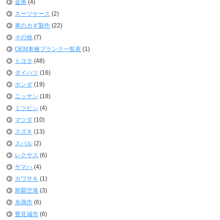
金庫
(4)
スーツケース
(2)
車のカギ製作
(22)
その他
(7)
OEM車種ブランク一覧表
(1)
トヨタ
(48)
ダイハツ
(16)
ホンダ
(19)
ニッサン
(18)
ミツビシ
(4)
マツダ
(10)
スズキ
(13)
スバル
(2)
レクサス
(6)
ヤマハ
(4)
カワサキ
(1)
那覇空港
(3)
糸満市
(6)
豊見城市
(6)