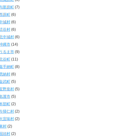
与那原町
(7)
西原町
(6)
中城村
(6)
読谷村
(6)
北中城村
(6)
沖縄市
(14)
うるま市
(9)
北谷町
(11)
嘉手納町
(8)
恩納村
(6)
金武町
(5)
宜野座村
(5)
名護市
(5)
本部町
(2)
今帰仁村
(2)
大宜味村
(2)
東村
(2)
国頭村
(2)