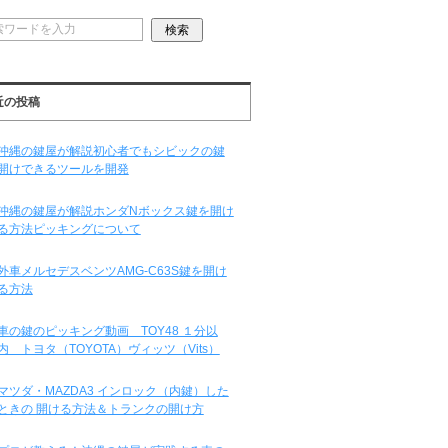
近の投稿
沖縄の鍵屋が解説初心者でもシビックの鍵
開けできるツールを開発
沖縄の鍵屋が解説ホンダNボックス鍵を開け
る方法ピッキングについて
外車メルセデスベンツAMG-C63S鍵を開け
る方法
車の鍵のピッキング動画 TOY48 １分以
内 トヨタ（TOYOTA）ヴィッツ（Vits）
マツダ・MAZDA3 インロック（内鍵）した
ときの 開ける方法＆トランクの開け方