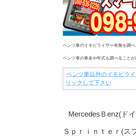
ベンツ車のイモビライザー有無を調べ
ベンツ車の車名や年式も調べることが
ベンツ車以外のイモビライ
リックして下さい
MercedesＢen
Ｓｐｒｉｎｔｅｒ(ス