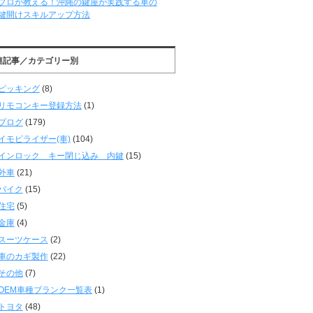
プロが教える！沖縄の鍵屋が実践する車の
鍵開けスキルアップ方法
連記事／カテゴリー別
ピッキング
(8)
リモコンキー登録方法
(1)
ブログ
(179)
イモビライザー(車)
(104)
インロック キー閉じ込み 内鍵
(15)
外車
(21)
バイク
(15)
住宅
(5)
金庫
(4)
スーツケース
(2)
車のカギ製作
(22)
その他
(7)
OEM車種ブランク一覧表
(1)
トヨタ
(48)