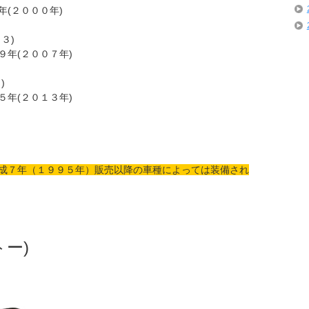
年(２０００年)
３)
９年(２００７年)
)
５年(２０１３年)
成７年（１９９５年）販売以降の車種によっては装備され
ー)