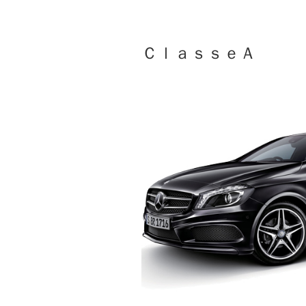
ＣｌａｓｓｅＡ