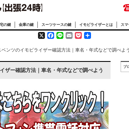
宅の鍵
金庫の鍵
スーツケースの鍵
イモビライザーとは
スマ
X
F
L
E
P
共
a
i
m
o
有
スベンツのイモビライザー確認方法｜車名・年式などで調べよ
c
n
a
c
プ
e
e
i
k
イザー確認方法｜車名・年式などで調べよう
b
l
e
o
t
o
k