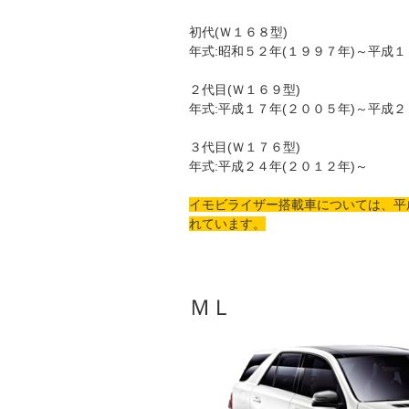
初代(Ｗ１６８型)
年式:昭和５２年(１９９７年)～平成１
２代目(Ｗ１６９型)
年式:平成１７年(２００５年)～平成２
３代目(Ｗ１７６型)
年式:平成２４年(２０１２年)～
イモビライザー搭載車については、平
れています。
ＭＬ