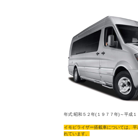
年式:昭和５２年(１９７７年)～平成１
イモビライザー搭載車については、平
れています。