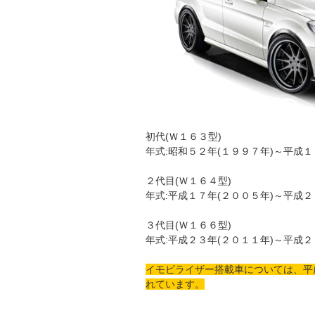
初代(Ｗ１６３型)
年式:昭和５２年(１９９７年)～平成１
２代目(Ｗ１６４型)
年式:平成１７年(２００５年)～平成２
３代目(Ｗ１６６型)
年式:平成２３年(２０１１年)～平成２
イモビライザー搭載車については、平
れています。