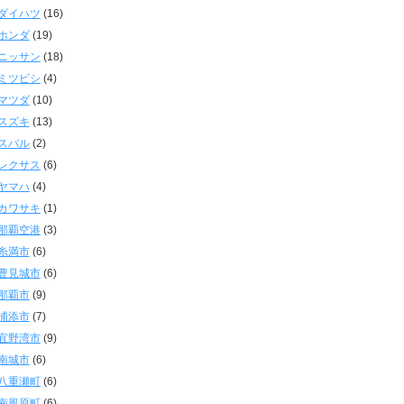
ダイハツ
(16)
ホンダ
(19)
ニッサン
(18)
ミツビシ
(4)
マツダ
(10)
スズキ
(13)
スバル
(2)
レクサス
(6)
ヤマハ
(4)
カワサキ
(1)
那覇空港
(3)
糸満市
(6)
豊見城市
(6)
那覇市
(9)
浦添市
(7)
宜野湾市
(9)
南城市
(6)
八重瀬町
(6)
南風原町
(6)