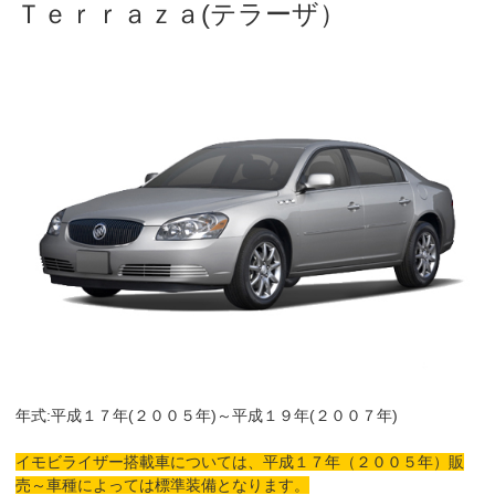
Ｔｅｒｒａｚａ(テラーザ）
年式:平成１７年(２００５年)～平成１９年(２００７年)
イモビライザー搭載車については、平成１７年（２００５年）販
売～車種によっては標準装備となります。