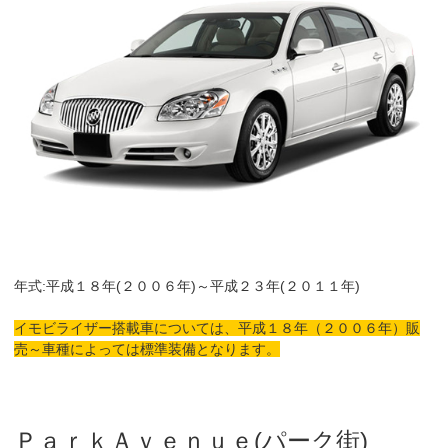
年式:平成１８年(２００６年)～平成２３年(２０１１年)
イモビライザー搭載車については、平成１８年（２００６年）販
売～車種によっては標準装備となります。
ＰａｒｋＡｖｅｎｕｅ(パーク街)