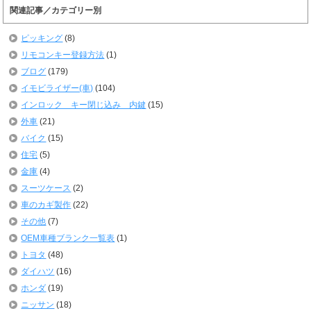
関連記事／カテゴリー別
ピッキング
(8)
リモコンキー登録方法
(1)
ブログ
(179)
イモビライザー(車)
(104)
インロック キー閉じ込み 内鍵
(15)
外車
(21)
バイク
(15)
住宅
(5)
金庫
(4)
スーツケース
(2)
車のカギ製作
(22)
その他
(7)
OEM車種ブランク一覧表
(1)
トヨタ
(48)
ダイハツ
(16)
ホンダ
(19)
ニッサン
(18)