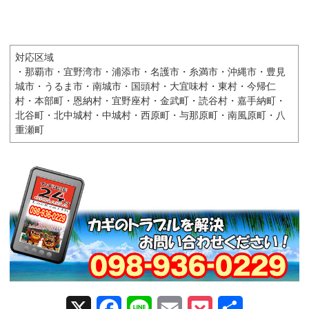
対応区域
・那覇市・宜野湾市・浦添市・名護市・糸満市・沖縄市・豊見
城市・うるま市・南城市・国頭村・大宜味村・東村・今帰仁
村・本部町・恩納村・宜野座村・金武町・読谷村・嘉手納町・
北谷町・北中城村・中城村・西原町・与那原町・南風原町・八
重瀬町
X
F
L
E
P
共