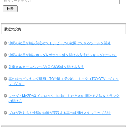
最近の投稿
沖縄の鍵屋が解説初心者でもシビックの鍵開けできるツールを開発
沖縄の鍵屋が解説ホンダNボックス鍵を開ける方法ピッキングについて
外車メルセデスベンツAMG-C63S鍵を開ける方法
車の鍵のピッキング動画 TOY48 １分以内 トヨタ（TOYOTA）ヴィッ
ツ（Vits）
マツダ・MAZDA3 インロック（内鍵）したときの 開ける方法＆トランク
の開け方
プロが教える！沖縄の鍵屋が実践する車の鍵開けスキルアップ方法