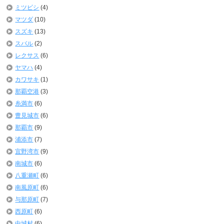
ミツビシ
(4)
マツダ
(10)
スズキ
(13)
スバル
(2)
レクサス
(6)
ヤマハ
(4)
カワサキ
(1)
那覇空港
(3)
糸満市
(6)
豊見城市
(6)
那覇市
(9)
浦添市
(7)
宜野湾市
(9)
南城市
(6)
八重瀬町
(6)
南風原町
(6)
与那原町
(7)
西原町
(6)
中城村
(6)