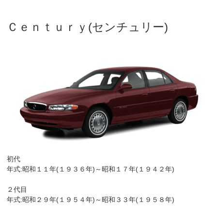
Ｃｅｎｔｕｒｙ(センチュリー)
初代
年式:昭和１１年(１９３６年)～昭和１７年(１９４２年)
２代目
年式:昭和２９年(１９５４年)～昭和３３年(１９５８年)