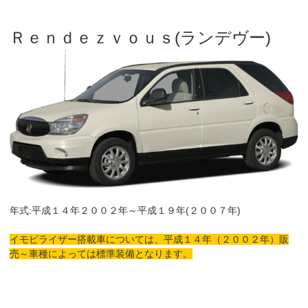
Ｒｅｎｄｅｚｖｏｕｓ(ランデヴー)
年式:平成１４年２００２年～平成１９年(２００７年)
イモビライザー搭載車については、平成１４年（２００２年）販
売～車種によっては標準装備となります。