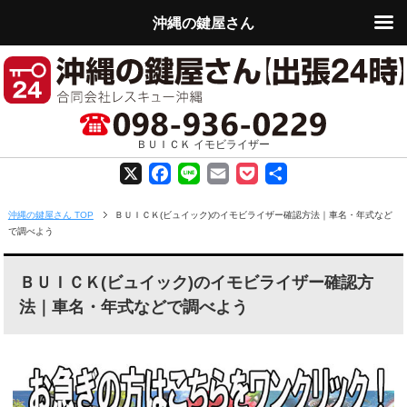
沖縄の鍵屋さん
ＢＵＩＣＫ イモビライザー
X
F
L
E
P
共
a
i
m
o
有
沖縄の鍵屋さん TOP
ＢＵＩＣＫ(ビュイック)のイモビライザー確認方法｜車名・年式など
で調べよう
c
n
a
c
e
e
i
k
ＢＵＩＣＫ(ビュイック)のイモビライザー確認方
法｜車名・年式などで調べよう
b
l
e
o
t
o