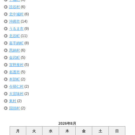
読谷村
(6)
北中城村
(6)
沖縄市
(14)
うるま市
(9)
北谷町
(11)
嘉手納町
(8)
恩納村
(6)
金武町
(5)
宜野座村
(5)
名護市
(5)
本部町
(2)
今帰仁村
(2)
大宜味村
(2)
東村
(2)
国頭村
(2)
2026年8月
月
火
水
木
金
土
日