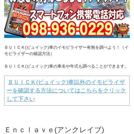
k
ＢＵＩＣＫ(ビュイック)車のイモビライザー有無を調べよう！（イ
モビライザーの確認方法）
ＢＵＩＣＫ(ビュイック)車の車名や年式も調べることができます。
ＢＵＩＣＫ(ビュイック)車以外のイモビライザ
ーを確認する方法についてはこちらをクリック
して下さい
Ｅｎｃｌａｖｅ(アンクレイブ)