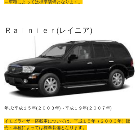
～車種によっては標準装備となります。
Ｒａｉｎｉｅｒ(レイニア)
年式:平成１５年(２００３年)～平成１９年(２００７年)
イモビライザー搭載車については、平成１５年（２００３年）販
売～車種によっては標準装備となります。