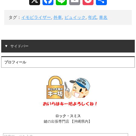
a
i
m
o
有
タグ：
イモビライザー
,
外車
,
ビュイック
,
年式
,
車名
c
n
a
c
e
e
i
k
b
l
e
サイドバー
o
t
プロフィール
o
k
ロック・スミス
鍵の出張専門店 【沖縄県内】