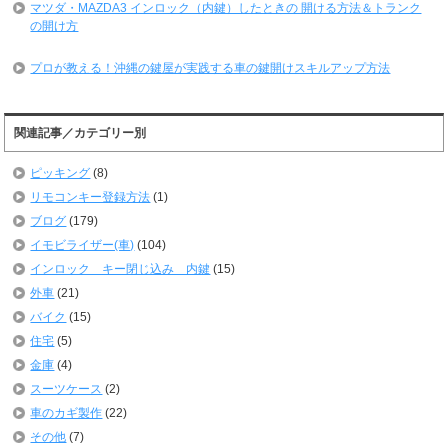
マツダ・MAZDA3 インロック（内鍵）したときの 開ける方法＆トランク
の開け方
プロが教える！沖縄の鍵屋が実践する車の鍵開けスキルアップ方法
関連記事／カテゴリー別
ピッキング
(8)
リモコンキー登録方法
(1)
ブログ
(179)
イモビライザー(車)
(104)
インロック キー閉じ込み 内鍵
(15)
外車
(21)
バイク
(15)
住宅
(5)
金庫
(4)
スーツケース
(2)
車のカギ製作
(22)
その他
(7)