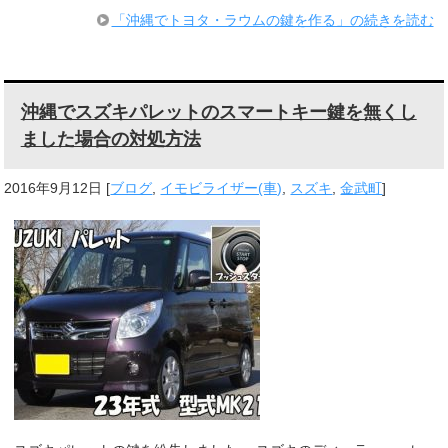
「沖縄でトヨタ・ラウムの鍵を作る」の続きを読む
沖縄でスズキパレットのスマートキー鍵を無くし
ました場合の対処方法
2016年9月12日
[
ブログ
,
イモビライザー(車)
,
スズキ
,
金武町
]