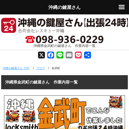
沖縄の鍵屋さん
沖縄県金武町の鍵屋さん 作業内容一覧
X
F
L
E
P
共
a
i
m
o
有
沖縄の鍵屋さん TOP
ブログ
金武町
c
n
a
c
沖縄県金武町の鍵屋さん 作業内容一覧
e
e
i
k
b
l
e
o
t
o