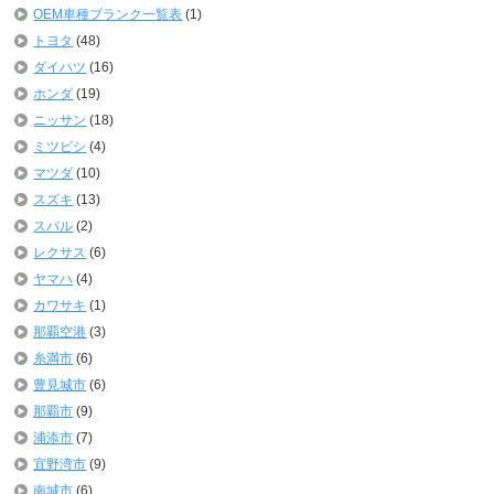
OEM車種ブランク一覧表
(1)
トヨタ
(48)
ダイハツ
(16)
ホンダ
(19)
ニッサン
(18)
ミツビシ
(4)
マツダ
(10)
スズキ
(13)
スバル
(2)
レクサス
(6)
ヤマハ
(4)
カワサキ
(1)
那覇空港
(3)
糸満市
(6)
豊見城市
(6)
那覇市
(9)
浦添市
(7)
宜野湾市
(9)
南城市
(6)