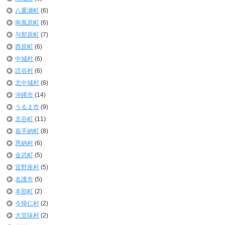
八重瀬町
(6)
南風原町
(6)
与那原町
(7)
西原町
(6)
中城村
(6)
読谷村
(6)
北中城村
(6)
沖縄市
(14)
うるま市
(9)
北谷町
(11)
嘉手納町
(8)
恩納村
(6)
金武町
(5)
宜野座村
(5)
名護市
(5)
本部町
(2)
今帰仁村
(2)
大宜味村
(2)