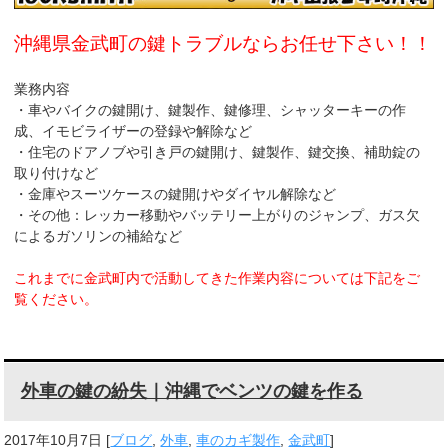
k
沖縄県金武町の鍵トラブルならお任せ下さい！！
業務内容
・車やバイクの鍵開け、鍵製作、鍵修理、シャッターキーの作
成、イモビライザーの登録や解除など
・住宅のドアノブや引き戸の鍵開け、鍵製作、鍵交換、補助錠の
取り付けなど
・金庫やスーツケースの鍵開けやダイヤル解除など
・その他：レッカー移動やバッテリー上がりのジャンプ、ガス欠
によるガソリンの補給など
これまでに金武町内で活動してきた作業内容については下記をご
覧ください。
外車の鍵の紛失｜沖縄でベンツの鍵を作る
2017年10月7日
[
ブログ
,
外車
,
車のカギ製作
,
金武町
]