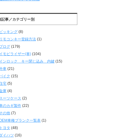
連記事／カテゴリー別
ピッキング
(8)
リモコンキー登録方法
(1)
ブログ
(179)
イモビライザー(車)
(104)
インロック キー閉じ込み 内鍵
(15)
外車
(21)
バイク
(15)
住宅
(5)
金庫
(4)
スーツケース
(2)
車のカギ製作
(22)
その他
(7)
OEM車種ブランク一覧表
(1)
トヨタ
(48)
ダイハツ
(16)