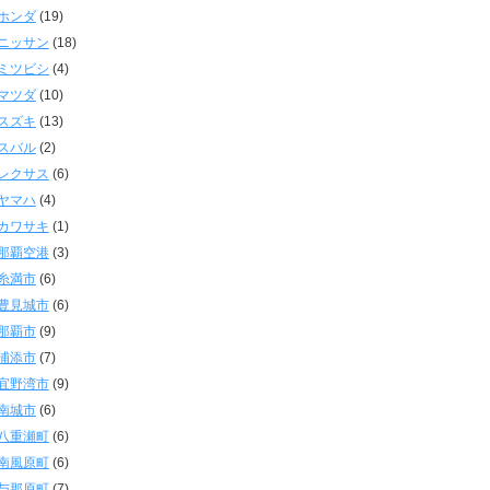
ホンダ
(19)
ニッサン
(18)
ミツビシ
(4)
マツダ
(10)
スズキ
(13)
スバル
(2)
レクサス
(6)
ヤマハ
(4)
カワサキ
(1)
那覇空港
(3)
糸満市
(6)
豊見城市
(6)
那覇市
(9)
浦添市
(7)
宜野湾市
(9)
南城市
(6)
八重瀬町
(6)
南風原町
(6)
与那原町
(7)