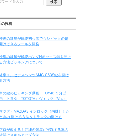
近の投稿
沖縄の鍵屋が解説初心者でもシビックの鍵
開けできるツールを開発
沖縄の鍵屋が解説ホンダNボックス鍵を開け
る方法ピッキングについて
外車メルセデスベンツAMG-C63S鍵を開け
る方法
車の鍵のピッキング動画 TOY48 １分以
内 トヨタ（TOYOTA）ヴィッツ（Vits）
マツダ・MAZDA3 インロック（内鍵）した
ときの 開ける方法＆トランクの開け方
プロが教える！沖縄の鍵屋が実践する車の
鍵開けスキルアップ方法