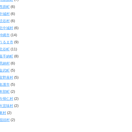
西原町
(6)
中城村
(6)
読谷村
(6)
北中城村
(6)
沖縄市
(14)
うるま市
(9)
北谷町
(11)
嘉手納町
(8)
恩納村
(6)
金武町
(5)
宜野座村
(5)
名護市
(5)
本部町
(2)
今帰仁村
(2)
大宜味村
(2)
東村
(2)
国頭村
(2)