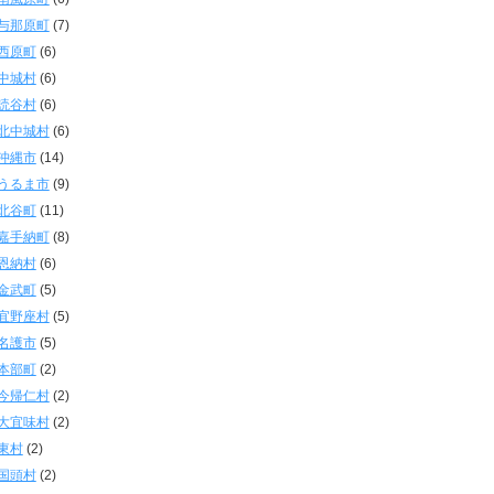
与那原町
(7)
西原町
(6)
中城村
(6)
読谷村
(6)
北中城村
(6)
沖縄市
(14)
うるま市
(9)
北谷町
(11)
嘉手納町
(8)
恩納村
(6)
金武町
(5)
宜野座村
(5)
名護市
(5)
本部町
(2)
今帰仁村
(2)
大宜味村
(2)
東村
(2)
国頭村
(2)