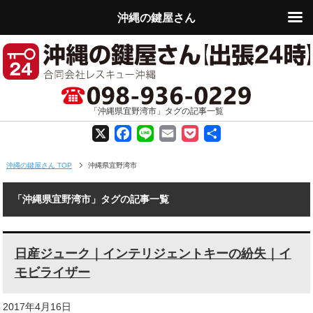
沖縄の鍵屋さん
「沖縄県宜野湾市」タグの記事一覧
X
F
L
E
P
共
a
i
m
o
有
沖縄の鍵屋さん TOP
沖縄県宜野湾市
c
n
a
c
「沖縄県宜野湾市」タグの記事一覧
e
e
i
k
b
l
e
日産ジューク｜インテリジェントキーの紛失｜イ
o
t
モビライザー
o
2017年4月16日