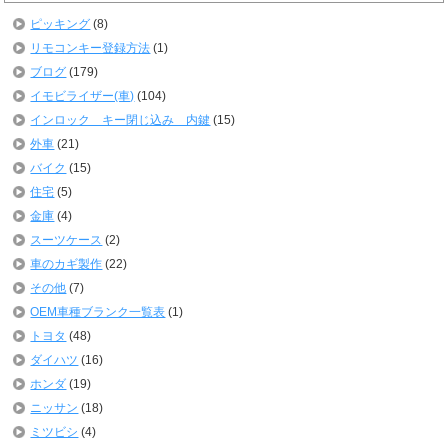
ピッキング
(8)
リモコンキー登録方法
(1)
ブログ
(179)
イモビライザー(車)
(104)
インロック キー閉じ込み 内鍵
(15)
外車
(21)
バイク
(15)
住宅
(5)
金庫
(4)
スーツケース
(2)
車のカギ製作
(22)
その他
(7)
OEM車種ブランク一覧表
(1)
トヨタ
(48)
ダイハツ
(16)
ホンダ
(19)
ニッサン
(18)
ミツビシ
(4)