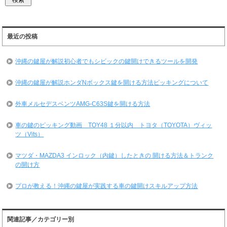
最近の投稿
沖縄の鍵屋が解説初心者でもシビックの鍵開けできるツールを開発
沖縄の鍵屋が解説ホンダNボックス鍵を開ける方法ピッキングについて
外車メルセデスベンツAMG-C63S鍵を開ける方法
車の鍵のピッキング動画 TOY48 １分以内 トヨタ（TOYOTA）ヴィッ
ツ（Vits）
マツダ・MAZDA3 インロック（内鍵）したときの 開ける方法＆トランク
の開け方
プロが教える！沖縄の鍵屋が実践する車の鍵開けスキルアップ方法
関連記事／カテゴリー別