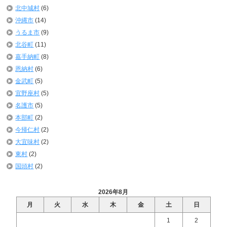
北中城村
(6)
沖縄市
(14)
うるま市
(9)
北谷町
(11)
嘉手納町
(8)
恩納村
(6)
金武町
(5)
宜野座村
(5)
名護市
(5)
本部町
(2)
今帰仁村
(2)
大宜味村
(2)
東村
(2)
国頭村
(2)
2026年8月
月
火
水
木
金
土
日
1
2