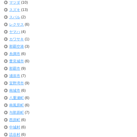
マツダ
(10)
スズキ
(13)
スバル
(2)
レクサス
(6)
ヤマハ
(4)
カワサキ
(1)
那覇空港
(3)
糸満市
(6)
豊見城市
(6)
那覇市
(9)
浦添市
(7)
宜野湾市
(9)
南城市
(6)
八重瀬町
(6)
南風原町
(6)
与那原町
(7)
西原町
(6)
中城村
(6)
読谷村
(6)