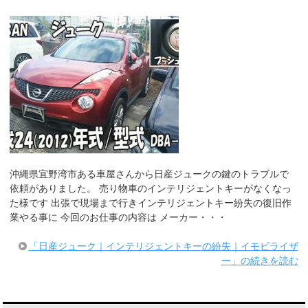
k
沖縄県宜野湾市ある車屋さんから日産ジュークの鍵のトラブルで
依頼がありました。 売り物車のインテリジェントキーがなくなっ
た様です 出張で現場まで行きインテリジェントキー紛失の復旧作
業やる事に 今回のお仕事の内容は メーカー・・・
「日産ジューク｜インテリジェントキーの紛失｜イモビライザ
ー」の続きを読む