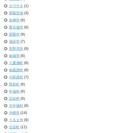
カワサキ
(1)
那覇空港
(3)
糸満市
(6)
豊見城市
(6)
那覇市
(9)
浦添市
(7)
宜野湾市
(9)
南城市
(6)
八重瀬町
(6)
南風原町
(6)
与那原町
(7)
西原町
(6)
中城村
(6)
読谷村
(6)
北中城村
(6)
沖縄市
(14)
うるま市
(9)
北谷町
(11)