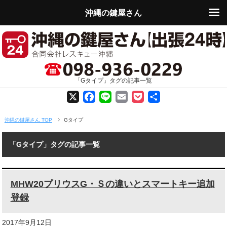
沖縄の鍵屋さん
「Gタイプ」タグの記事一覧
X
F
L
E
P
共
a
i
m
o
有
沖縄の鍵屋さん TOP
Gタイプ
c
n
a
c
「Gタイプ」タグの記事一覧
e
e
i
k
b
l
e
MHW20プリウスG・Ｓの違いとスマートキー追加
o
t
登録
o
2017年9月12日