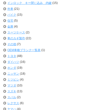
インロック キー閉じ込み 内鍵
(15)
外車
(21)
バイク
(15)
住宅
(5)
金庫
(4)
スーツケース
(2)
車のカギ製作
(22)
その他
(7)
OEM車種ブランク一覧表
(1)
トヨタ
(48)
ダイハツ
(16)
ホンダ
(19)
ニッサン
(18)
ミツビシ
(4)
マツダ
(10)
スズキ
(13)
スバル
(2)
レクサス
(6)
ヤマハ
(4)