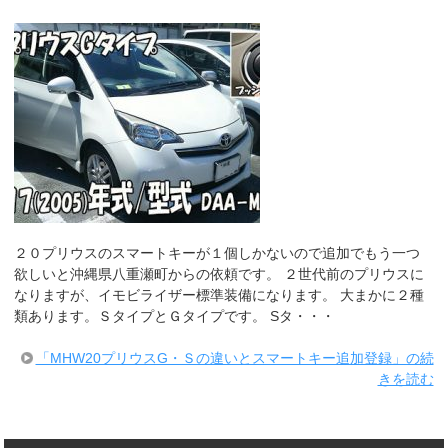
k
２０プリウスのスマートキーが１個しかないので追加でもう一つ
欲しいと沖縄県八重瀬町からの依頼です。 ２世代前のプリウスに
なりますが、イモビライザー標準装備になります。 大まかに２種
類あります。ＳタイプとＧタイプです。 Sタ・・・
「MHW20プリウスG・Ｓの違いとスマートキー追加登録」の続
きを読む