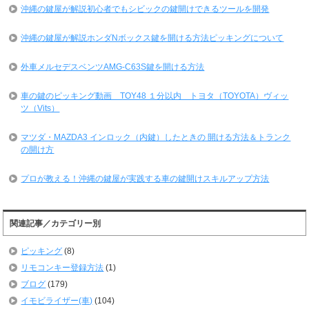
沖縄の鍵屋が解説初心者でもシビックの鍵開けできるツールを開発
沖縄の鍵屋が解説ホンダNボックス鍵を開ける方法ピッキングについて
外車メルセデスベンツAMG-C63S鍵を開ける方法
車の鍵のピッキング動画 TOY48 １分以内 トヨタ（TOYOTA）ヴィッ
ツ（Vits）
マツダ・MAZDA3 インロック（内鍵）したときの 開ける方法＆トランク
の開け方
プロが教える！沖縄の鍵屋が実践する車の鍵開けスキルアップ方法
関連記事／カテゴリー別
ピッキング
(8)
リモコンキー登録方法
(1)
ブログ
(179)
イモビライザー(車)
(104)