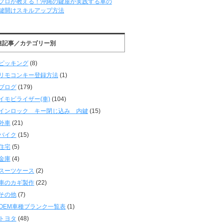
プロが教える！沖縄の鍵屋が実践する車の
鍵開けスキルアップ方法
連記事／カテゴリー別
ピッキング
(8)
リモコンキー登録方法
(1)
ブログ
(179)
イモビライザー(車)
(104)
インロック キー閉じ込み 内鍵
(15)
外車
(21)
バイク
(15)
住宅
(5)
金庫
(4)
スーツケース
(2)
車のカギ製作
(22)
その他
(7)
OEM車種ブランク一覧表
(1)
トヨタ
(48)