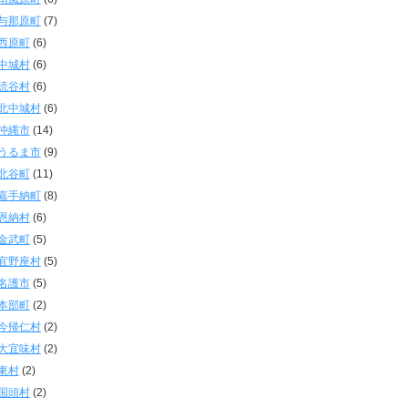
与那原町
(7)
西原町
(6)
中城村
(6)
読谷村
(6)
北中城村
(6)
沖縄市
(14)
うるま市
(9)
北谷町
(11)
嘉手納町
(8)
恩納村
(6)
金武町
(5)
宜野座村
(5)
名護市
(5)
本部町
(2)
今帰仁村
(2)
大宜味村
(2)
東村
(2)
国頭村
(2)