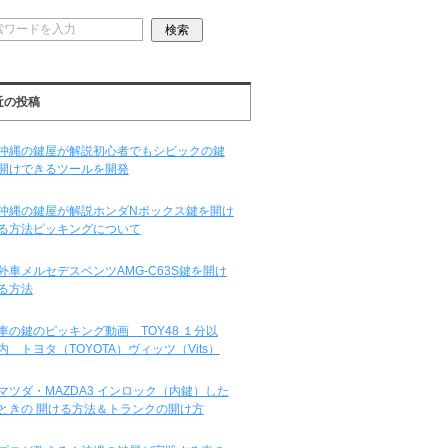
近の投稿
沖縄の鍵屋が解説初心者でもシビックの鍵
開けできるツールを開発
沖縄の鍵屋が解説ホンダNボックス鍵を開け
る方法ピッキングについて
外車メルセデスベンツAMG-C63S鍵を開け
る方法
車の鍵のピッキング動画 TOY48 １分以
内 トヨタ（TOYOTA）ヴィッツ（Vits）
マツダ・MAZDA3 インロック（内鍵）した
ときの 開ける方法＆トランクの開け方