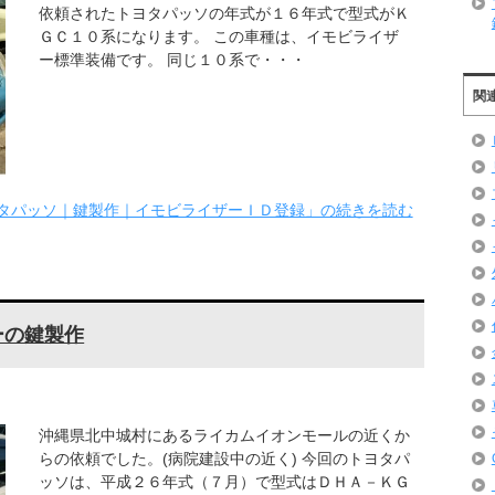
依頼されたトヨタパッソの年式が１６年式で型式がＫ
ＧＣ１０系になります。 この車種は、イモビライザ
ー標準装備です。 同じ１０系で・・・
関
タパッソ｜鍵製作｜イモビライザーＩＤ登録」の続きを読む
ーの鍵製作
沖縄県北中城村にあるライカムイオンモールの近くか
らの依頼でした。(病院建設中の近く) 今回のトヨタパ
ッソは、平成２６年式（７月）で型式はＤＨＡ－ＫＧ