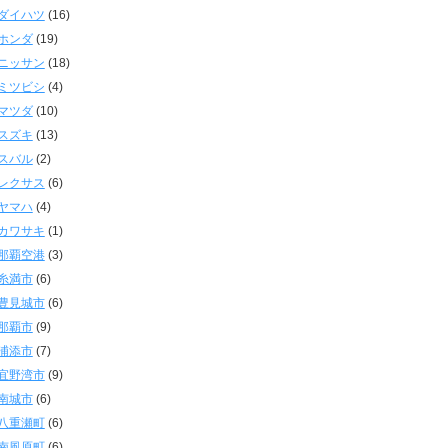
ダイハツ
(16)
ホンダ
(19)
ニッサン
(18)
ミツビシ
(4)
マツダ
(10)
スズキ
(13)
スバル
(2)
レクサス
(6)
ヤマハ
(4)
カワサキ
(1)
那覇空港
(3)
糸満市
(6)
豊見城市
(6)
那覇市
(9)
浦添市
(7)
宜野湾市
(9)
南城市
(6)
八重瀬町
(6)
南風原町
(6)