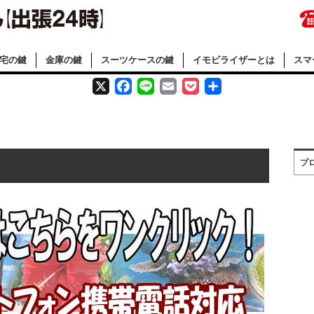
宅の鍵
金庫の鍵
スーツケースの鍵
イモビライザーとは
スマ
X
F
L
E
P
共
a
i
m
o
有
c
n
a
c
プ
e
e
i
k
b
l
e
o
t
o
k