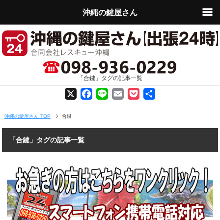
沖縄の鍵屋さん
「合鍵」タグの記事一覧
X
F
L
E
P
共
a
i
m
o
有
沖縄の鍵屋さん TOP
合鍵
c
n
a
c
「合鍵」タグの記事一覧
e
e
i
k
b
l
e
o
t
o