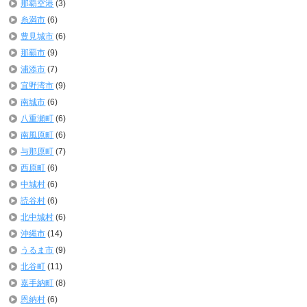
那覇空港
(3)
糸満市
(6)
豊見城市
(6)
那覇市
(9)
浦添市
(7)
宜野湾市
(9)
南城市
(6)
八重瀬町
(6)
南風原町
(6)
与那原町
(7)
西原町
(6)
中城村
(6)
読谷村
(6)
北中城村
(6)
沖縄市
(14)
うるま市
(9)
北谷町
(11)
嘉手納町
(8)
恩納村
(6)