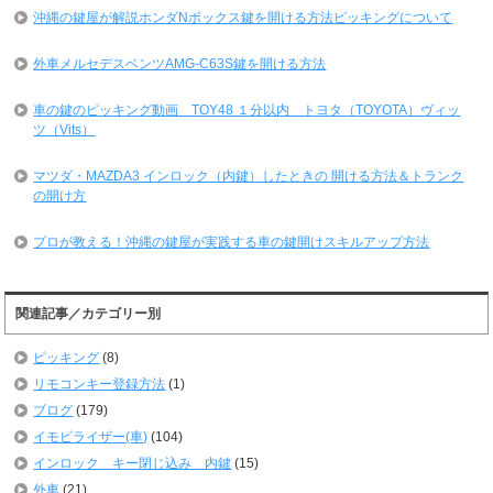
沖縄の鍵屋が解説ホンダNボックス鍵を開ける方法ピッキングについて
外車メルセデスベンツAMG-C63S鍵を開ける方法
車の鍵のピッキング動画 TOY48 １分以内 トヨタ（TOYOTA）ヴィッ
ツ（Vits）
マツダ・MAZDA3 インロック（内鍵）したときの 開ける方法＆トランク
の開け方
プロが教える！沖縄の鍵屋が実践する車の鍵開けスキルアップ方法
関連記事／カテゴリー別
ピッキング
(8)
リモコンキー登録方法
(1)
ブログ
(179)
イモビライザー(車)
(104)
インロック キー閉じ込み 内鍵
(15)
外車
(21)