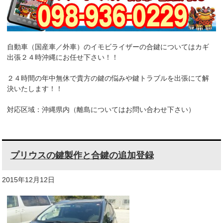
k
自動車（国産車／外車）のイモビライザーの合鍵についてはカギ
出張２４時沖縄にお任せ下さい！！
２４時間の年中無休で貴方の鍵の悩みや鍵トラブルを出張にて解
決いたします！！
対応区域：沖縄県内（離島についてはお問い合わせ下さい）
プリウスの鍵製作と合鍵の追加登録
2015年12月12日