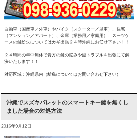
k
自動車（国産車／外車）やバイク（スクーター／単車）、住宅
（マンション／アパート）、金庫（業務用／家庭用）、スーツケ
ースの鍵紛失についてはカギ出張２４時沖縄にお任せ下さい！！
２４時間の年中無休で貴方の鍵の悩みや鍵トラブルを出張にて解
決いたします！！
対応区域：沖縄県内（離島についてはお問い合わせ下さい）
沖縄でスズキパレットのスマートキー鍵を無くし
ました場合の対処方法
2016年9月12日