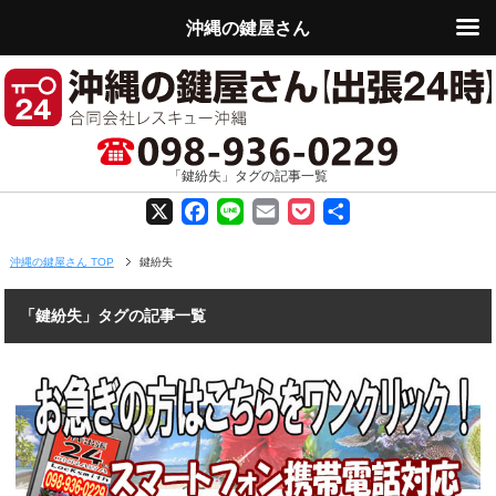
沖縄の鍵屋さん
「鍵紛失」タグの記事一覧
X
F
L
E
P
共
a
i
m
o
有
沖縄の鍵屋さん TOP
鍵紛失
c
n
a
c
「鍵紛失」タグの記事一覧
e
e
i
k
b
l
e
o
t
o