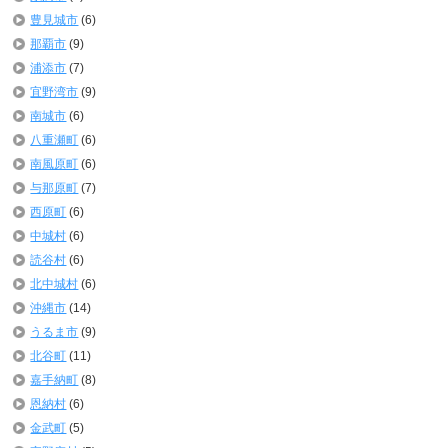
豊見城市
(6)
那覇市
(9)
浦添市
(7)
宜野湾市
(9)
南城市
(6)
八重瀬町
(6)
南風原町
(6)
与那原町
(7)
西原町
(6)
中城村
(6)
読谷村
(6)
北中城村
(6)
沖縄市
(14)
うるま市
(9)
北谷町
(11)
嘉手納町
(8)
恩納村
(6)
金武町
(5)