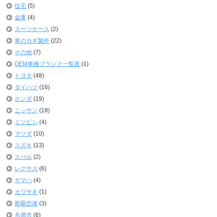
住宅
(5)
金庫
(4)
スーツケース
(2)
車のカギ製作
(22)
その他
(7)
OEM車種ブランク一覧表
(1)
トヨタ
(48)
ダイハツ
(16)
ホンダ
(19)
ニッサン
(18)
ミツビシ
(4)
マツダ
(10)
スズキ
(13)
スバル
(2)
レクサス
(6)
ヤマハ
(4)
カワサキ
(1)
那覇空港
(3)
糸満市
(6)