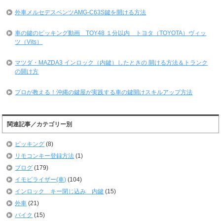
外車メルセデスベンツAMG-C63S鍵を開ける方法
車の鍵のピッキング動画 TOY48 １分以内 トヨタ（TOYOTA）ヴィッ
ツ（Vits）
マツダ・MAZDA3 インロック（内鍵）したときの 開ける方法＆トランク
の開け方
プロが教える！沖縄の鍵屋が実践する車の鍵開けスキルアップ方法
関連記事／カテゴリー別
ピッキング
(8)
リモコンキー登録方法
(1)
ブログ
(179)
イモビライザー(車)
(104)
インロック キー閉じ込み 内鍵
(15)
外車
(21)
バイク
(15)