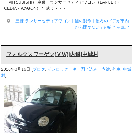
（MITSUBISHI） 車種：ランサーセディアワゴン（LANCER・
CEDIA・WAGON） 年式：・・・
「三菱 ランサーセディアワゴン｜鍵の製作｜後ろのドアが車内
から開かない」の続きを読む
フォルクスワーゲン(ＶＷ)|内鍵|中城村
2016年3月16日
[
ブログ
,
インロック キー閉じ込み 内鍵
,
外車
,
中城
村
]