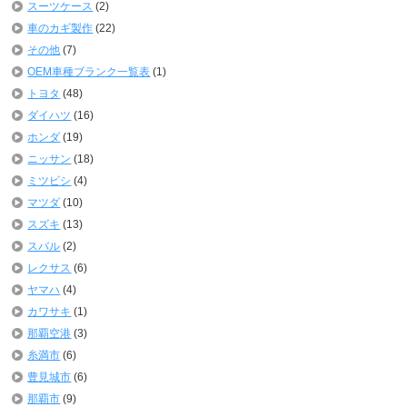
スーツケース
(2)
車のカギ製作
(22)
その他
(7)
OEM車種ブランク一覧表
(1)
トヨタ
(48)
ダイハツ
(16)
ホンダ
(19)
ニッサン
(18)
ミツビシ
(4)
マツダ
(10)
スズキ
(13)
スバル
(2)
レクサス
(6)
ヤマハ
(4)
カワサキ
(1)
那覇空港
(3)
糸満市
(6)
豊見城市
(6)
那覇市
(9)