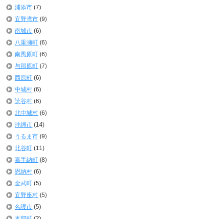
浦添市
(7)
宜野湾市
(9)
南城市
(6)
八重瀬町
(6)
南風原町
(6)
与那原町
(7)
西原町
(6)
中城村
(6)
読谷村
(6)
北中城村
(6)
沖縄市
(14)
うるま市
(9)
北谷町
(11)
嘉手納町
(8)
恩納村
(6)
金武町
(5)
宜野座村
(5)
名護市
(5)
本部町
(2)