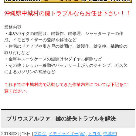
k
沖縄県中城村の鍵トラブルならお任せ下さい！！
業務内容
・車やバイクの鍵開け、鍵製作、鍵修理、シャッターキーの作
成、イモビライザーの登録や解除など
・住宅のドアノブや引き戸の鍵開け、鍵製作、鍵交換、補助錠の
取り付けなど
・金庫やスーツケースの鍵開けやダイヤル解除など
・その他：レッカー移動やバッテリー上がりのジャンプ、ガス欠
によるガソリンの補給など
これまでに中城村内で活動してきた作業内容については下記をご
覧ください。
プリウスアルファ―鍵の紛失トラブルを解決
2018年3月15日
[
ブログ
,
イモビライザー(車)
,
トヨタ
,
中城村
]