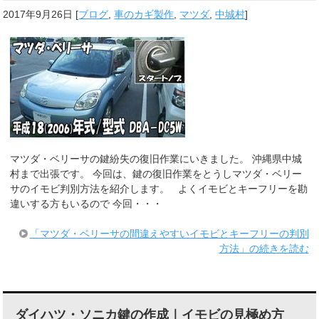
2017年9月26日
[
ブログ
,
車のカギ製作
,
マツダ
,
中城村
]
マツダ・ベリーサの鍵紛失の復旧作業にいきました。 沖縄県中城
村まで出張です。 今回は、鍵の復旧作業をとうしマツダ・ベリー
サのイモビ判別方法を紹介します。 よくイモビとキーフリーを勘
違いする方もいるので 今回・・・
「マツダ・ベリーサの間違えやすいイモビとキーフリーの判別
方法」の続きを読む
ダイハツ・ソニカ鍵の作成｜イモビの見極め方