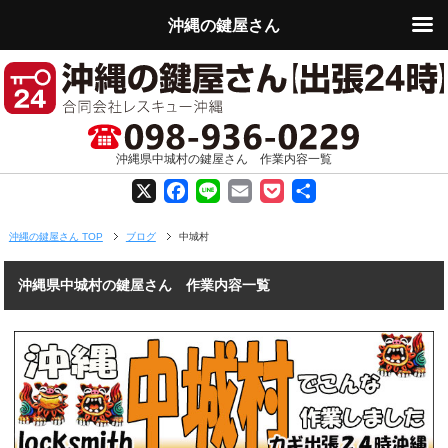
沖縄の鍵屋さん
沖縄県中城村の鍵屋さん 作業内容一覧
X
F
L
E
P
共
a
i
m
o
有
沖縄の鍵屋さん TOP
ブログ
中城村
c
n
a
c
沖縄県中城村の鍵屋さん 作業内容一覧
e
e
i
k
b
l
e
o
t
o