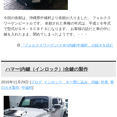
今回の依頼は、沖縄県中城村より依頼が入りました。 フォルクス
ワーゲンビートルです。 依頼された車種の年式は、平成１６年式
で型式がＧＨ－９ＣＢＦＳになります。 お客様の話だと車の中に
鍵を入れたまま、閉めてしまったようです。・・・
「フォルクスワーゲン(ＶＷ)|内鍵|中城村」の続きを読む
ハマー|内鍵（インロック）|合鍵の製作
2015年11月29日
[
ブログ
,
インロック キー閉じ込み 内鍵
,
外車
,
車
のカギ製作
,
中城村
]