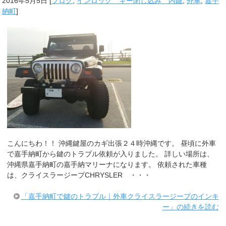
2016年5月5日
[
ブログ
,
インロック キー閉じ込み 内鍵
,
外車
,
嘉手
納町
]
こんにちわ！！ 沖縄鍵屋のカギ出張２４時沖縄です。 昼頃に外車
で嘉手納町から鍵のトラブル依頼が入りました。 詳しい場所は、
沖縄県嘉手納町の嘉手納マリーナになります。 依頼された車種
は、クライスラージープCHRYSLER ・・・
「嘉手納町で鍵のトラブル｜外車クライスラージープのインキ
ー」の続きを読む