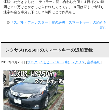
連絡いただきました。 ディラーに問い合わした所１４日ほどの時
間と２０万ほどかかると言われたそうです。 今回は家まで出張し
通常料金を半分以下にし２時間ほどで作業をし・・・
「スバル・フォレスター｜鍵の紛失｜スマートキー」の続きを
読む
レクサスHS250Hのスマートキーの追加登録
2017年1月20日
[
ブログ
,
イモビライザー(車)
,
レクサス
,
嘉手納町
]