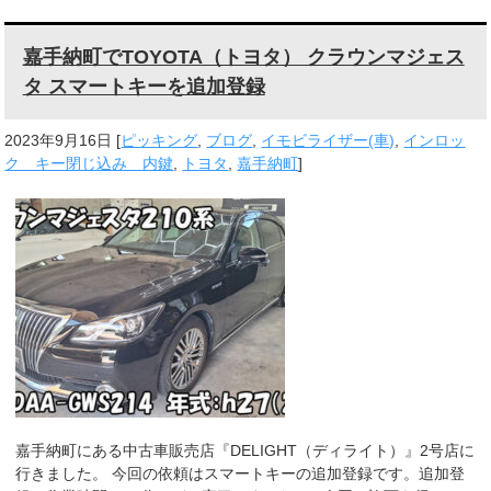
嘉手納町でTOYOTA（トヨタ） クラウンマジェス
タ スマートキーを追加登録
2023年9月16日
[
ピッキング
,
ブログ
,
イモビライザー(車)
,
インロッ
ク キー閉じ込み 内鍵
,
トヨタ
,
嘉手納町
]
嘉手納町にある中古車販売店『DELIGHT（ディライト）』2号店に
行きました。 今回の依頼はスマートキーの追加登録です。追加登