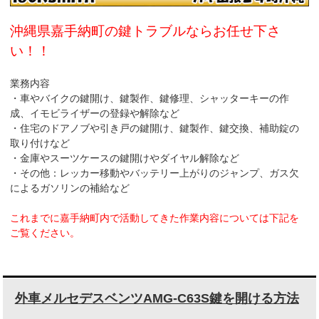
k
沖縄県嘉手納町の鍵トラブルならお任せ下さ
い！！
業務内容
・車やバイクの鍵開け、鍵製作、鍵修理、シャッターキーの作
成、イモビライザーの登録や解除など
・住宅のドアノブや引き戸の鍵開け、鍵製作、鍵交換、補助錠の
取り付けなど
・金庫やスーツケースの鍵開けやダイヤル解除など
・その他：レッカー移動やバッテリー上がりのジャンプ、ガス欠
によるガソリンの補給など
これまでに嘉手納町内で活動してきた作業内容については下記を
ご覧ください。
外車メルセデスベンツAMG-C63S鍵を開ける方法