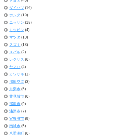
トヨタ
(48)
ダイハツ
(16)
ホンダ
(19)
ニッサン
(18)
ミツビシ
(4)
マツダ
(10)
スズキ
(13)
スバル
(2)
レクサス
(6)
ヤマハ
(4)
カワサキ
(1)
那覇空港
(3)
糸満市
(6)
豊見城市
(6)
那覇市
(9)
浦添市
(7)
宜野湾市
(9)
南城市
(6)
八重瀬町
(6)