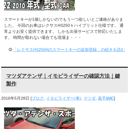
スマートキーが1個しかないのでもう一つ欲しいとご連絡がありま
した。 今回のお車はレクサスHS250ｈハイブリット仕様です。 通
常よりお安く提供できます。 しかも出張サービスで対応いたしま
す。 時間が取れない場合でも現場ま・・・
「レクサスHS250Hのスマートキーの追加登録」の続きを読む
マツダアテンザ｜イモビライザーの確認方法｜鍵
製作
2016年5月28日
[
ブログ
,
イモビライザー(車)
,
マツダ
,
嘉手納町
]