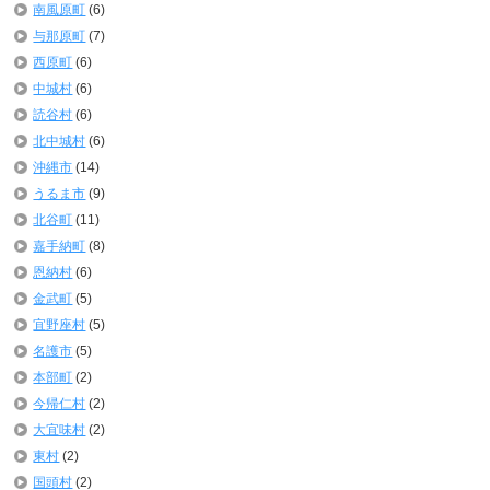
南風原町
(6)
与那原町
(7)
西原町
(6)
中城村
(6)
読谷村
(6)
北中城村
(6)
沖縄市
(14)
うるま市
(9)
北谷町
(11)
嘉手納町
(8)
恩納村
(6)
金武町
(5)
宜野座村
(5)
名護市
(5)
本部町
(2)
今帰仁村
(2)
大宜味村
(2)
東村
(2)
国頭村
(2)