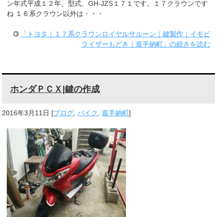
ン年式平成１２年、型式、GH-JZS１７１です。１７クラウンです
ね １６系クラウン以外は・・・
「トヨタ｜１７系クラウンロイヤルサルーン｜鍵製作｜イモビ
ライザーもどき｜嘉手納町」の続きを読む
ホンダＰＣＸ|鍵の作成
2016年3月11日
[
ブログ
,
バイク
,
嘉手納町
]