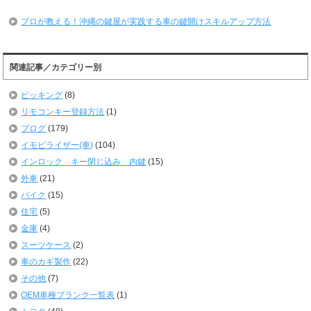
プロが教える！沖縄の鍵屋が実践する車の鍵開けスキルアップ方法
関連記事／カテゴリー別
ピッキング
(8)
リモコンキー登録方法
(1)
ブログ
(179)
イモビライザー(車)
(104)
インロック キー閉じ込み 内鍵
(15)
外車
(21)
バイク
(15)
住宅
(5)
金庫
(4)
スーツケース
(2)
車のカギ製作
(22)
その他
(7)
OEM車種ブランク一覧表
(1)