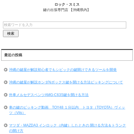
ロック・スミス
鍵の出張専門店 【沖縄県内】
最近の投稿
沖縄の鍵屋が解説初心者でもシビックの鍵開けできるツールを開発
沖縄の鍵屋が解説ホンダNボックス鍵を開ける方法ピッキングについて
外車メルセデスベンツAMG-C63S鍵を開ける方法
車の鍵のピッキング動画 TOY48 １分以内 トヨタ（TOYOTA）ヴィッ
ツ（Vits）
マツダ・MAZDA3 インロック（内鍵）したときの 開ける方法＆トランク
の開け方