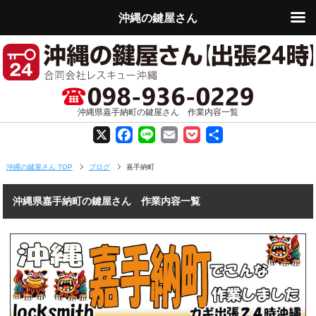
沖縄の鍵屋さん
沖縄県嘉手納町の鍵屋さん 作業内容一覧
X
F
L
E
P
共
a
i
m
o
有
沖縄の鍵屋さん TOP
ブログ
嘉手納町
c
n
a
c
沖縄県嘉手納町の鍵屋さん 作業内容一覧
e
e
i
k
b
l
e
o
t
o