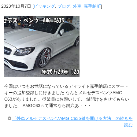
2023年10月7日
[
ピッキング
,
ブログ
,
外車
,
嘉手納町
]
今回はいつもお世話になっているディライト嘉手納店にスマート
キーの追加登録しに行きました なんとメルセデスベンツAMG
C63がありました。従業員にお願いして、 鍵開けをさせてもらい
ました。 AMGC63ｓて通常なら鍵穴あ・・・
「外車メルセデスベンツAMG-C63S鍵を開ける方法」の続きを
読む