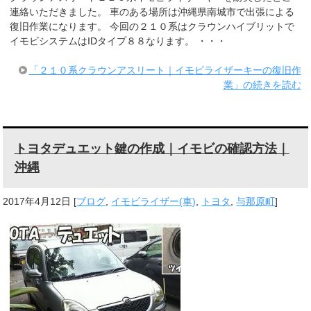
連絡いただきました。 車のある場所は沖縄県南城市で出張による
復旧作業になります。 今回の２１０系はクラウンハイブリットで
イモビシステムはIDタイプ８８なります。 ・・・
「２１０系クラウンアスリート｜イモビライザーキーの復旧作
業」の続きを読む
トヨタデュエット鍵の作成｜イモビの確認方法｜
沖縄
2017年4月12日
[
ブログ
,
イモビライザー(車)
,
トヨタ
,
与那原町
]