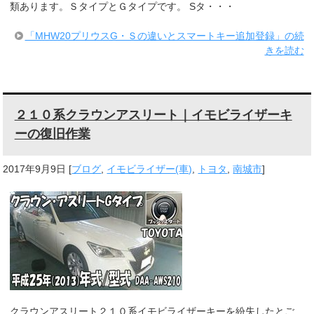
類あります。ＳタイプとＧタイプです。 Sタ・・・
「MHW20プリウスG・Ｓの違いとスマートキー追加登録」の続
きを読む
２１０系クラウンアスリート｜イモビライザーキ
ーの復旧作業
2017年9月9日
[
ブログ
,
イモビライザー(車)
,
トヨタ
,
南城市
]
クラウンアスリート２１０系イモビライザーキーを紛失したとご