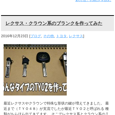
レクサス・クラウン系のブランクを作ってみた
2016年12月23日
[
ブログ
,
その他
,
トヨタ
,
レクサス
]
最近レクサスやクラウンで特殊な形状の鍵が増えてきました。 最
近まで（ＴＹＯ４８）が支流でしたが最近ＴＹＯ２と呼ばれる 種
類がちらほら出てきてます。 そこでレクサス系とクラウン系のＴ