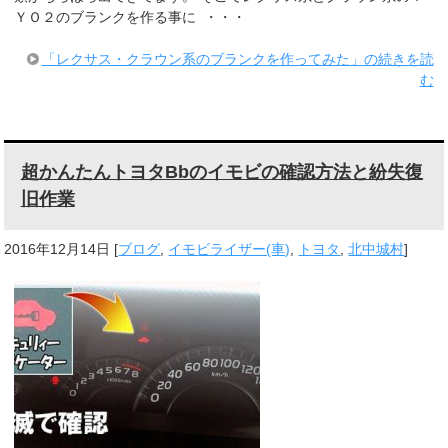
ＹＯ２のブランクを作る事に ・・・
「レクサス・クラウン系のブランクを作ってみた」の続きを読
む
超かんたんトヨタBbのイモビの確認方法と紛失復
旧作業
2016年12月14日
[
ブログ
,
イモビライザー(車)
,
トヨタ
,
北中城村
]