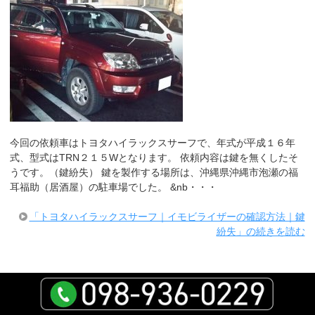
今回の依頼車はトヨタハイラックスサーフで、年式が平成１６年
式、型式はTRN２１５Wとなります。 依頼内容は鍵を無くしたそ
うです。（鍵紛失） 鍵を製作する場所は、沖縄県沖縄市泡瀬の福
耳福助（居酒屋）の駐車場でした。 &nb・・・
「トヨタハイラックスサーフ｜イモビライザーの確認方法｜鍵
紛失」の続きを読む
カローラフィールダー｜イモビライザー追加登録
このページの先頭へ
｜スマートキーの互換性