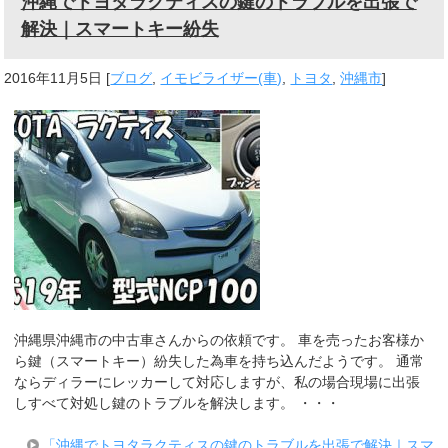
沖縄でトヨタラクティスの鍵のトラブルを出張で
解決｜スマートキー紛失
2016年11月5日
[
ブログ
,
イモビライザー(車)
,
トヨタ
,
沖縄市
]
沖縄県沖縄市の中古車さんからの依頼です。 車を売ったお客様か
ら鍵（スマートキー）紛失した為車を持ち込んだようです。 通常
ならディラーにレッカーして対応しますが、私の場合現場に出張
しすべて対処し鍵のトラブルを解決します。 ・・・
「沖縄でトヨタラクティスの鍵のトラブルを出張で解決｜スマ