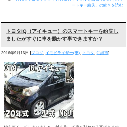
ートキー紛失」の続きを読む
トヨタIQ（アイキュー）のスマートキーを紛失し
ましたがすぐに車を動かす事できますか？
2016年9月16日
[
ブログ
,
イモビライザー(車)
,
トヨタ
,
沖縄市
]