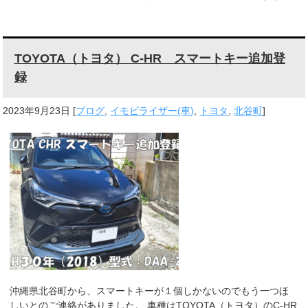
TOYOTA（トヨタ） C-HR スマートキー追加登
録
2023年9月23日
[
ブログ
,
イモビライザー(車)
,
トヨタ
,
北谷町
]
沖縄県北谷町から、スマートキーが１個しかないのでもう一つほ
しいとのご連絡がありました。 車種はTOYOTA（トヨタ）のC-HR