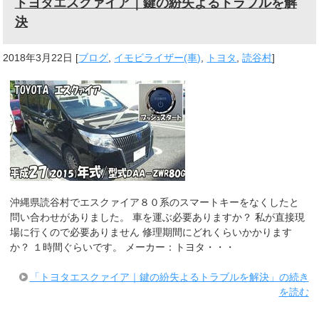
トヨタエスクァイア｜鍵の紛失よるトラブルを解
決
2018年3月22日
[
ブログ
,
イモビライザー(車)
,
トヨタ
,
読谷村
]
沖縄県読谷村でエスクァイア８０系のスマートキーをなくしたと
問い合わせがありました。 車を運ぶ必要ありますか？ 私が直接現
場に行くので必要ありません 修理期間にどれくらいかかります
か？ １時間ぐらいです。 メーカー：トヨタ・・・
「トヨタエスクァイア｜鍵の紛失よるトラブルを解決」の続き
を読む