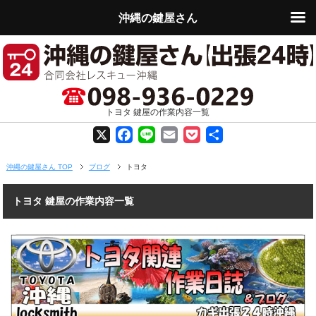
沖縄の鍵屋さん
トヨタ 鍵屋の作業内容一覧
X
F
L
E
P
共
a
i
m
o
有
沖縄の鍵屋さん TOP
ブログ
トヨタ
c
n
a
c
トヨタ 鍵屋の作業内容一覧
e
e
i
k
b
l
e
o
t
o