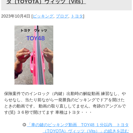
タ（TOYOTA）ヴィッツ（Vits）
2023年10月4日
[
ピッキング
,
ブログ
,
トヨタ
]
保険案件でのインロック（内鍵）出動時の解錠動画 練習なし、や
らせなし、当たり前ながら一発勝負のピッキングでドアを開けた
ときの動画です。 動画の取り直ししてません。奇跡のアングルで
す(笑) ３６秒で開けてます 車種はトヨタ・・・
「車の鍵のピッキング動画 TOY48 １分以内 トヨタ
（TOYOTA）ヴィッツ（Vits）」の続きを読む