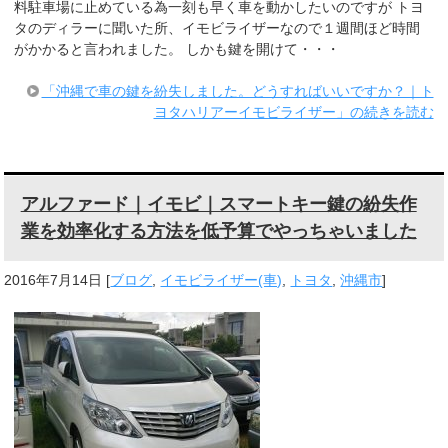
料駐車場に止めている為一刻も早く車を動かしたいのですが トヨ
タのディラーに聞いた所、イモビライザーなので１週間ほど時間
がかかると言われました。 しかも鍵を開けて・・・
「沖縄で車の鍵を紛失しました。どうすればいいですか？｜ト
ヨタハリアーイモビライザー」の続きを読む
アルファード｜イモビ｜スマートキー鍵の紛失作
業を効率化する方法を低予算でやっちゃいました
2016年7月14日
[
ブログ
,
イモビライザー(車)
,
トヨタ
,
沖縄市
]