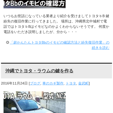
いつもお世話になっている業者より紹介を受けましてトヨタｂB 鍵
紛失の復旧作業に行ってきました。 場所は、沖縄県北中城村で電
話ではトヨタｂBはイモビなのかよくわからないそうです。 何度か
電話をいただき説明しましたが、分から・・・
「超かんたんトヨタBbのイモビの確認方法と紛失復旧作業」の
続きを読む
沖縄でトヨタ・ラウムの鍵を作る
2016年11月24日
[
ブログ
,
車のカギ製作
,
トヨタ
,
金武町
]