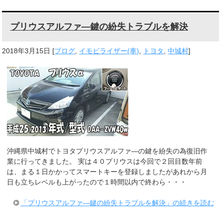
プリウスアルファ―鍵の紛失トラブルを解決
2018年3月15日
[
ブログ
,
イモビライザー(車)
,
トヨタ
,
中城村
]
沖縄県中城村でトヨタプリウスアルファ―の鍵を紛失の為復旧作
業に行ってきました。 実は４０プリウスは今回で２回目数年前
は、まる１日かかってスマートキーを登録しましたがあれから月
日も立ちレベルも上がったので１時間以内で終わら・・・
「プリウスアルファ―鍵の紛失トラブルを解決」の続きを読む