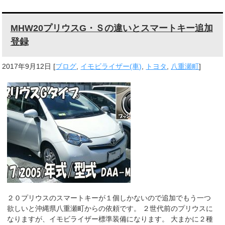
MHW20プリウスG・Ｓの違いとスマートキー追加
登録
2017年9月12日
[
ブログ
,
イモビライザー(車)
,
トヨタ
,
八重瀬町
]
２０プリウスのスマートキーが１個しかないので追加でもう一つ
欲しいと沖縄県八重瀬町からの依頼です。 ２世代前のプリウスに
なりますが、イモビライザー標準装備になります。 大まかに２種