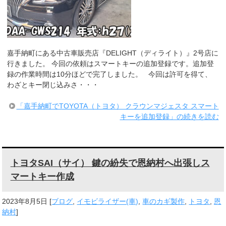
嘉手納町にある中古車販売店『DELIGHT（ディライト）』2号店に
行きました。 今回の依頼はスマートキーの追加登録です。追加登
録の作業時間は10分ほどで完了しました。 今回は許可を得て、
わざとキー閉じ込みさ・・・
「嘉手納町でTOYOTA（トヨタ） クラウンマジェスタ スマート
キーを追加登録」の続きを読む
トヨタSAI（サイ） 鍵の紛失で恩納村へ出張しス
マートキー作成
2023年8月5日
[
ブログ
,
イモビライザー(車)
,
車のカギ製作
,
トヨタ
,
恩
納村
]