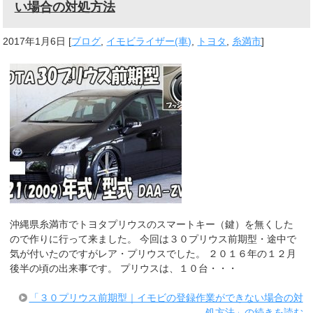
い場合の対処方法
2017年1月6日
[
ブログ
,
イモビライザー(車)
,
トヨタ
,
糸満市
]
沖縄県糸満市でトヨタプリウスのスマートキー（鍵）を無くした
ので作りに行って来ました。 今回は３０プリウス前期型・途中で
気が付いたのですがレア・プリウスでした。 ２０１６年の１２月
後半の頃の出来事です。 プリウスは、１０台・・・
「３０プリウス前期型｜イモビの登録作業ができない場合の対
処方法」の続きを読む