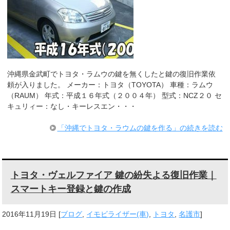
沖縄県金武町でトヨタ・ラムウの鍵を無くしたと鍵の復旧作業依
頼が入りました。 メーカー：トヨタ（TOYOTA） 車種：ラムウ
（RAUM） 年式：平成１６年式（２００４年） 型式：NCZ２０ セ
キュリィー：なし・キーレスエン・・・
「沖縄でトヨタ・ラウムの鍵を作る」の続きを読む
トヨタ・ヴェルファイア 鍵の紛失よる復旧作業｜
スマートキー登録と鍵の作成
2016年11月19日
[
ブログ
,
イモビライザー(車)
,
トヨタ
,
名護市
]