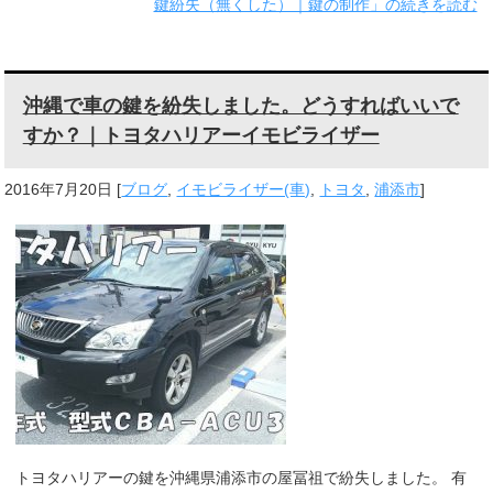
鍵紛失（無くした）｜鍵の制作」の続きを読む
沖縄で車の鍵を紛失しました。どうすればいいで
すか？｜トヨタハリアーイモビライザー
2016年7月20日
[
ブログ
,
イモビライザー(車)
,
トヨタ
,
浦添市
]
トヨタハリアーの鍵を沖縄県浦添市の屋冨祖で紛失しました。 有