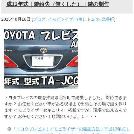
成13年式｜鍵紛失（無くした）｜鍵の制作
2016年8月16日
[
ブログ
,
イモビライザー(車)
,
トヨタ
,
北谷町
]
トヨタブレビスの鍵を沖縄県北谷町で紛失しました。 対応できま
すか？ お任せください車がある現場まで出張しその場で鍵を作り
ます イモビライザーセキュリィー搭載ですが、現場で出来るんで
すか？ お任せください！順調にいけば、１・・・
「トヨタブレビス｜イモビライザーの確認方法｜平成13年式｜