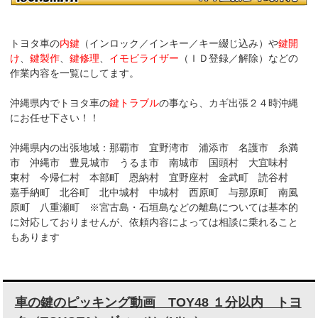
k
トヨタ車の
内鍵
（インロック／インキー／キー綴じ込み）や
鍵開
け
、
鍵製作
、
鍵修理
、
イモビライザー
（ＩＤ登録／解除）などの
作業内容を一覧にしてます。
沖縄県内でトヨタ車の
鍵トラブル
の事なら、カギ出張２４時沖縄
にお任せ下さい！！
沖縄県内の出張地域：那覇市 宜野湾市 浦添市 名護市 糸満
市 沖縄市 豊見城市 うるま市 南城市 国頭村 大宜味村
東村 今帰仁村 本部町 恩納村 宜野座村 金武町 読谷村
嘉手納町 北谷町 北中城村 中城村 西原町 与那原町 南風
原町 八重瀬町 ※宮古島・石垣島などの離島については基本的
に対応しておりませんが、依頼内容によっては相談に乗れること
もあります
車の鍵のピッキング動画 TOY48 １分以内 トヨ