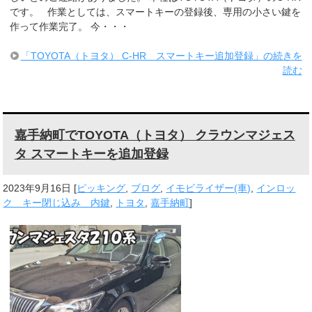
です。 作業としては、スマートキーの登録後、専用の小さい鍵を
作って作業完了。 今・・・
「TOYOTA（トヨタ） C-HR スマートキー追加登録」の続きを
読む
嘉手納町でTOYOTA（トヨタ） クラウンマジェス
タ スマートキーを追加登録
2023年9月16日
[
ピッキング
,
ブログ
,
イモビライザー(車)
,
インロッ
ク キー閉じ込み 内鍵
,
トヨタ
,
嘉手納町
]